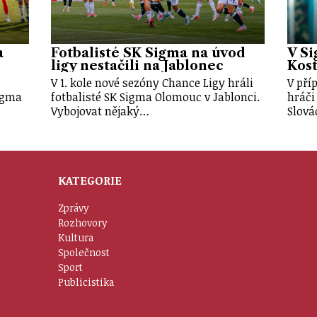
a
Fotbalisté SK Sigma na úvod
V Si
ligy nestačili na Jablonec
Kost
V 1. kole nové sezóny Chance Ligy hráli
V pří
Sigma
fotbalisté SK Sigma Olomouc v Jablonci.
hráči
Vybojovat nějaký…
Slová
KATEGORIE
Zprávy
Rozhovory
Kultura
Společnost
Sport
Publicistika