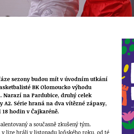
 fáze sezony budou mít v úvodním utkání
basketbalisté BK Olomoucko výhodu
 Narazí na Pardubice, druhý celek
 A2. Série hraná na dva vítězné zápasy,
d 18 hodin v Čajkaréně.
talentovaný a současně zkušený tým.
v lize hráli v listopadu loňského roku, od té