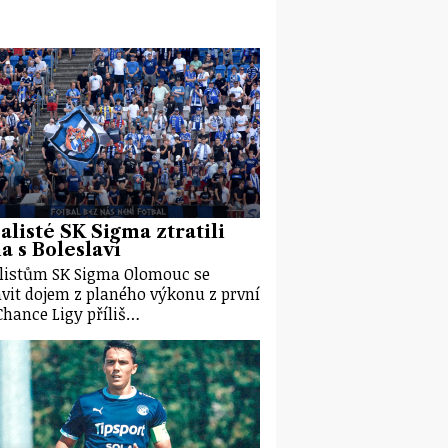
alisté SK Sigma ztratili
 s Boleslaví
listům SK Sigma Olomouc se
vit dojem z planého výkonu z první
Chance Ligy příliš…