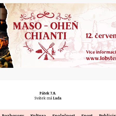
Pátek 7.8.
Svátek má
Lada
Rozhovory
Kultura
Společnost
Sport
Publicis