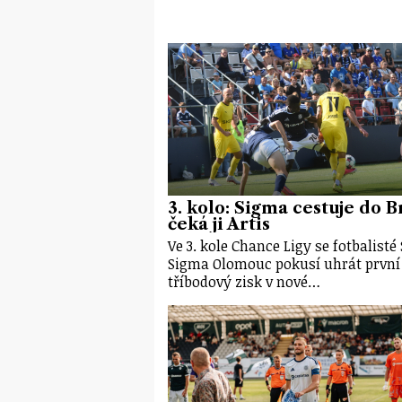
3. kolo: Sigma cestuje do B
čeká ji Artis
Ve 3. kole Chance Ligy se fotbalisté
Sigma Olomouc pokusí uhrát první
tříbodový zisk v nové…