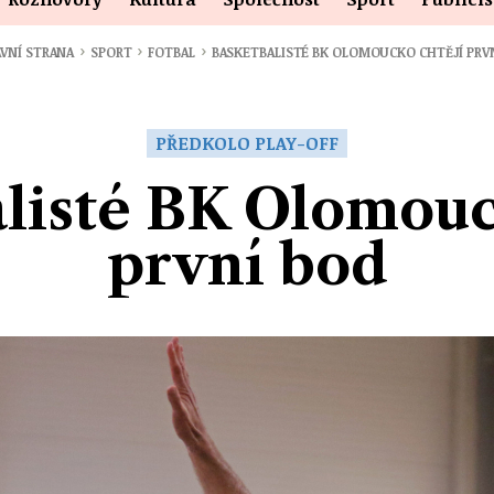
›
›
›
VNÍ STRANA
SPORT
FOTBAL
BASKETBALISTÉ BK OLOMOUCKO CHTĚJÍ PRV
PŘEDKOLO PLAY-OFF
listé BK Olomouc
první bod