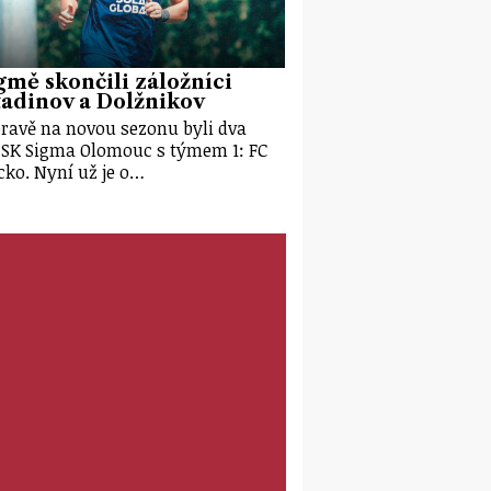
gmě skončili záložníci
adinov a Dolžnikov
pravě na novou sezonu byli dva
 SK Sigma Olomouc s týmem 1: FC
cko. Nyní už je o…