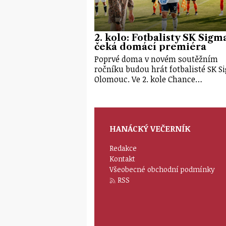
2. kolo: Fotbalisty SK Sigm
čeká domácí premiéra
Poprvé doma v novém soutěžním
ročníku budou hrát fotbalisté SK 
Olomouc. Ve 2. kole Chance…
HANÁCKÝ VEČERNÍK
Redakce
Kontakt
Všeobecné obchodní podmínky
RSS