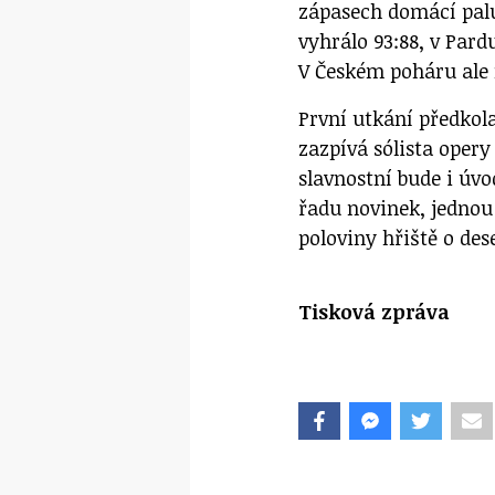
zápasech domácí pal
vyhrálo 93:88, v Pard
V Českém poháru ale n
První utkání předkol
zazpívá sólista oper
slavnostní bude i úv
řadu novinek, jednou 
poloviny hřiště o dese
Tisková zpráva