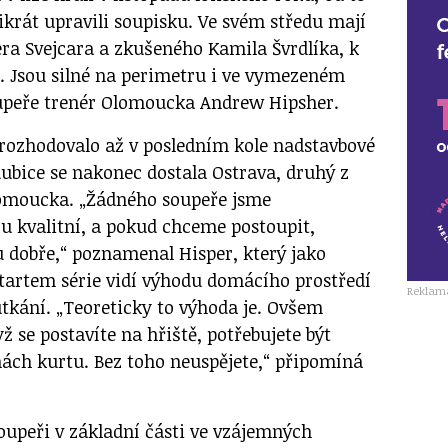
ikrát upravili soupisku. Ve svém středu mají
ra Svejcara a zkušeného Kamila Švrdlíka, k
e. Jsou silné na perimetru i ve vymezeném
oupeře trenér Olomoucka Andrew Hipsher.
rozhodovalo až v posledním kole nadstavbové
dubice se nakonec dostala Ostrava, druhý z
omoucka. „Žádného soupeře jsme
ou kvalitní, a pokud chceme postoupit,
dobře,“ poznamenal Hisper, který jako
tartem série vidí výhodu domácího prostředí
Reklam
tkání. „Teoreticky to výhoda je. Ovšem
yž se postavíte na hřiště, potřebujete být
nách kurtu. Bez toho neuspějete,“ připomíná
oupeři v základní části ve vzájemných