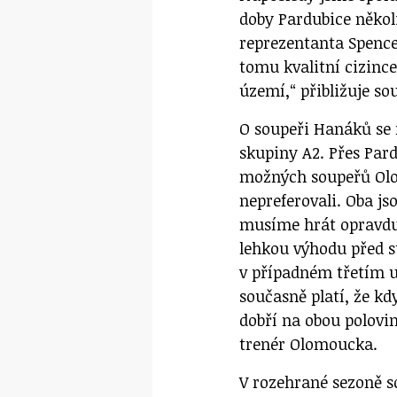
doby Pardubice někol
reprezentanta Spence
tomu kvalitní cizinc
území,“ přibližuje s
O soupeři Hanáků se 
skupiny A2. Přes Par
možných soupeřů Ol
nepreferovali. Oba js
musíme hrát opravdu 
lehkou výhodu před s
v případném třetím u
současně platí, že kd
dobří na obou polovi
trenér Olomoucka.
V rozehrané sezoně s