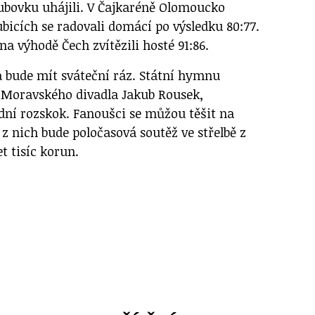
ubovku uhájili. V Čajkaréně Olomoucko
ubicích se radovali domácí po výsledku 80:77.
a výhodě Čech zvítězili hosté 91:86.
a bude mít sváteční ráz. Státní hymnu
y Moravského divadla Jakub Rousek,
odní rozskok. Fanoušci se můžou těšit na
z nich bude poločasová soutěž ve střelbě z
t tisíc korun.