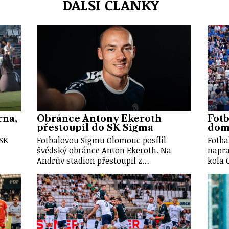
DALŠÍ ČLÁNKY
rna,
Obránce Antony Ekeroth
Fotb
přestoupil do SK Sigma
doma
 SK
Fotbalovou Sigmu Olomouc posílil
Fotba
švédský obránce Anton Ekeroth. Na
napra
Andrův stadion přestoupil z…
kola 