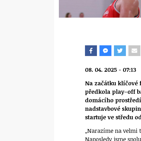
08. 04. 2025 - 07:13
Na začátku klíčové
předkola play–off 
domácího prostředí.
nadstavbové skupiny
startuje ve středu o
„Narazíme na velmi 
Naposledy jsme spolu 