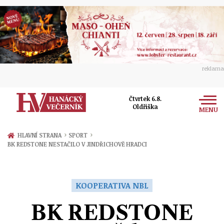
reklama
Čtvrtek 6.8.
Oldřiška
MENU
Zprávy
›
›
HLAVNÍ STRANA
SPORT
BK REDSTONE NESTAČILO V JINDŘICHOVĚ HRADCI
Rozhovory
Olomouc
Kultura
Politika
Prostějov
KOOPERATIVA NBL
Společnost
Hudba
Ekonomika
BK REDSTONE
Přerov
Sport
Ženy