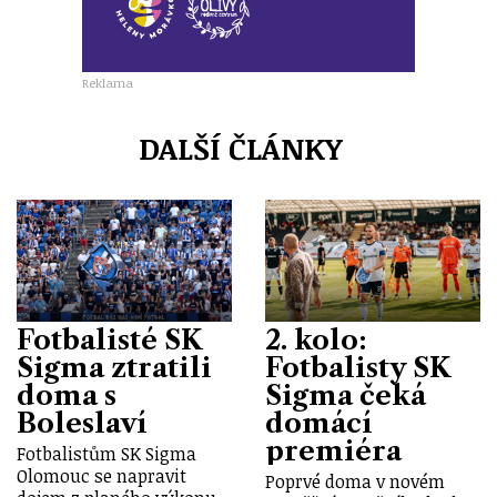
Reklama
DALŠÍ ČLÁNKY
Fotbalisté SK
2. kolo:
Sigma ztratili
Fotbalisty SK
doma s
Sigma čeká
Boleslaví
domácí
premiéra
Fotbalistům SK Sigma
Olomouc se napravit
Poprvé doma v novém