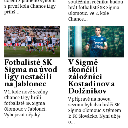
dojem z planého výkonu
soutěžním ročníku budou
z první kola Chance Ligy
hrát fotbalisté SK Sigma
příliš…
Olomouc. Ve 2. kole
Chance…
Fotbalisté SK
V Sigmě
Sigma na úvod
skončili
ligy nestačili
záložníci
na Jablonec
Kostadinov a
Dolžnikov
V 1. kole nové sezóny
Chance Ligy hráli
V přípravě na novou
fotbalisté SK Sigma
sezonu byli dva hráči SK
Olomouc v Jablonci.
Sigma Olomouc s týmem
Vybojovat nějaký…
1: FC Slovácko. Nyní už je
o…