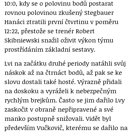
10:0, kdy se o polovinu bodů postarat
rovnou polovinou zkušený Stegbauer
Hanáci ztratili první čtvrtinu v poměru
12:22, přestože se trenér Robert
Skibniewski snažil oživit výkon týmu
prostřídáním základní sestavy.
Lvi na začátku druhé periody natáhli svůj
náskok až na čtrnáct bodů, až pak se ke
slovu dostali také hosté. Výrazně přidali
na doskoku a vyráželi k nebezpečným
rychlým brejkům. Často se jim dařilo Lvy
zaskočit v obraně nepřipravené a své
manko postupně snižovali. Vidět byl
především Vučkovič, kterému se dařilo na