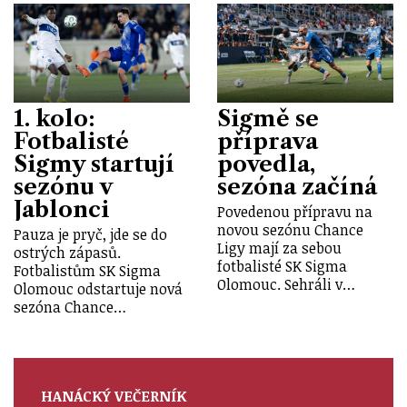
1. kolo:
Sigmě se
Fotbalisté
příprava
Sigmy startují
povedla,
sezónu v
sezóna začíná
Jablonci
Povedenou přípravu na
novou sezónu Chance
Pauza je pryč, jde se do
Ligy mají za sebou
ostrých zápasů.
fotbalisté SK Sigma
Fotbalistům SK Sigma
Olomouc. Sehráli v…
Olomouc odstartuje nová
sezóna Chance…
HANÁCKÝ VEČERNÍK