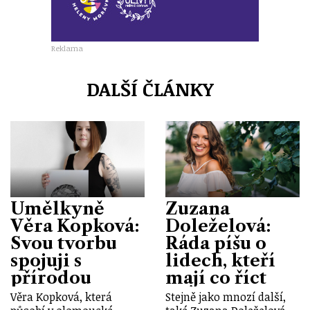
Reklama
DALŠÍ ČLÁNKY
Umělkyně
Zuzana
Věra Kopková:
Doleželová:
Svou tvorbu
Ráda píšu o
spojuji s
lidech, kteří
přírodou
mají co říct
Věra Kopková, která
Stejně jako mnozí další,