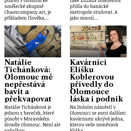
působí v olomoucké
také Zuzana Doleželová
umělecké skupině
přišla do hanácké
Chaoscompany.art, je
metropole studovat. A
příkladem člověka,…
jako mnozí…
Natálie
Kavárnici
Tichánková:
Elišku
Olomouc mě
Koblerovou
nepřestává
přivedly do
bavit a
Olomouce
překvapovat
láska i podnik
Natálie Tichánková je
Na Dolním náměstí v
jednou z hereček, které
Olomouci se mezi dalšími
působí v Moravském
kavárnami ukrývá jedna,
divadle Olomouc. Není ale
kterou vede usměvavá
rodačkou…
Eliška…