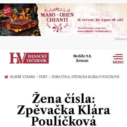
reklama
Neděle 9.8.
Roman
MENU
Zprávy
›
›
HLAVNÍ STRANA
ŽENY
ŽENA ČÍSLA: ZPĚVAČKA KLÁRA POULÍČKOVÁ
Rozhovory
Olomouc
Žena čísla:
Kultura
Politika
Prostějov
Zpěvačka Klára
Společnost
Hudba
Ekonomika
Poulíčková
Přerov
Sport
Ženy