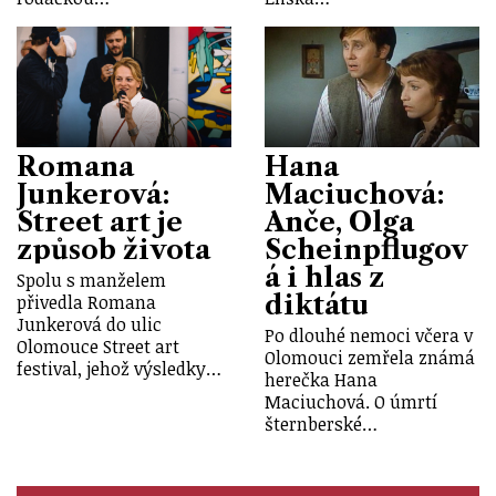
Romana
Hana
Junkerová:
Maciuchová:
Street art je
Anče, Olga
způsob života
Scheinpflugov
á i hlas z
Spolu s manželem
diktátu
přivedla Romana
Junkerová do ulic
Po dlouhé nemoci včera v
Olomouce Street art
Olomouci zemřela známá
festival, jehož výsledky…
herečka Hana
Maciuchová. O úmrtí
šternberské…