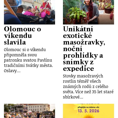
Olomouc o
Unikátní
víkendu
exotické
slavila
masožravky,
noční
Olomouc si o víkendu
prohlídky a
připomněla svou
patronku svatou Pavlínu
snímky z
tradičními Svátky města.
expedice
Oslavy…
Stovky masožravých
rostlin téměř všech
známých rodů z celého
světa. Více než 35 let staré
sbírkové…