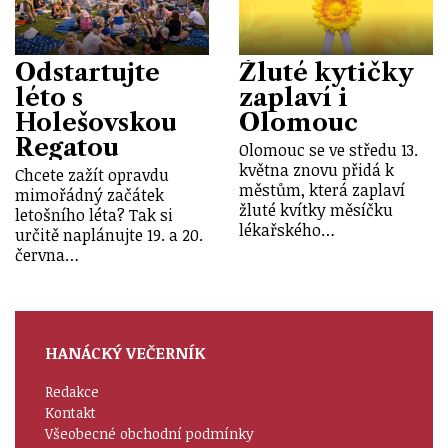
Odstartujte
Žluté kytičky
léto s
zaplaví i
Holešovskou
Olomouc
Regatou
Olomouc se ve středu 13.
května znovu přidá k
Chcete zažít opravdu
městům, která zaplaví
mimořádný začátek
žluté kvítky měsíčku
letošního léta? Tak si
lékařského…
určitě naplánujte 19. a 20.
června…
HANÁCKÝ VEČERNÍK
Redakce
Kontakt
Všeobecné obchodní podmínky