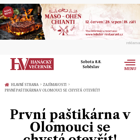
reklama
Sobota 8.8.
Soběslav
MENU
Zprávy
›
›
HLAVNÍ STRANA
ZAJÍMAVOSTI
PRVNÍ PAŠTIKÁRNA V OLOMOUCI SE CHYSTÁ OTEVŘÍT!
Rozhovory
Olomouc
Kultura
První paštikárna v
Politika
Prostějov
Společnost
Olomouci se
Hudba
Ekonomika
Přerov
Sport
chystá otevřít!
Ženy