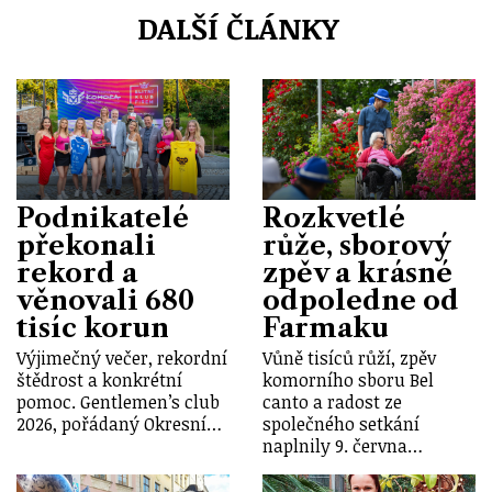
DALŠÍ ČLÁNKY
Podnikatelé
Rozkvetlé
překonali
růže, sborový
rekord a
zpěv a krásné
věnovali 680
odpoledne od
tisíc korun
Farmaku
Výjimečný večer, rekordní
Vůně tisíců růží, zpěv
štědrost a konkrétní
komorního sboru Bel
pomoc. Gentlemen’s club
canto a radost ze
2026, pořádaný Okresní…
společného setkání
naplnily 9. června…