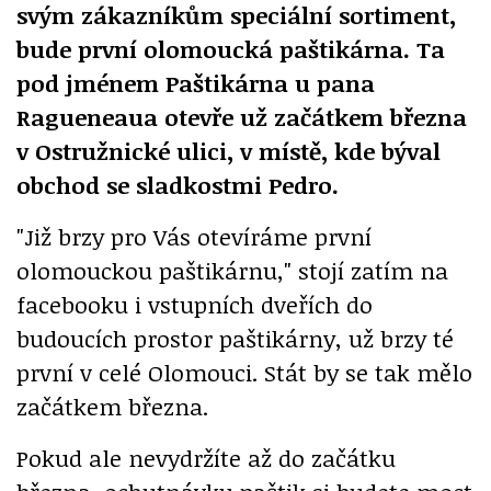
svým zákazníkům speciální sortiment,
bude první olomoucká paštikárna. Ta
pod jménem Paštikárna u pana
Ragueneaua otevře už začátkem března
v Ostružnické ulici, v místě, kde býval
obchod se sladkostmi Pedro.
"Již brzy pro Vás otevíráme první
olomouckou paštikárnu," stojí zatím na
facebooku i vstupních dveřích do
budoucích prostor paštikárny, už brzy té
první v celé Olomouci. Stát by se tak mělo
začátkem března.
Pokud ale nevydržíte až do začátku