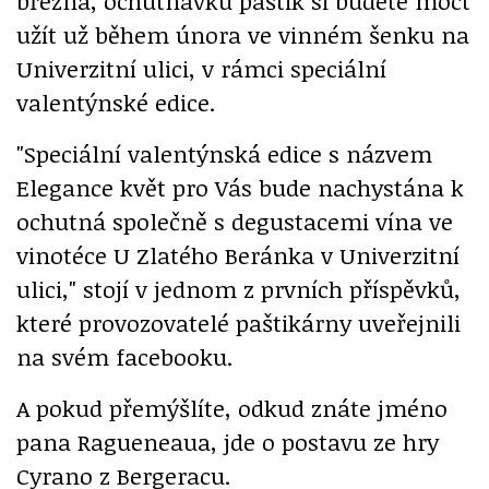
března, ochutnávku paštik si budete moct
užít už během února ve vinném šenku na
Univerzitní ulici, v rámci speciální
valentýnské edice.
"Speciální valentýnská edice s názvem
Elegance květ pro Vás bude nachystána k
ochutná společně s degustacemi vína ve
vinotéce U Zlatého Beránka v Univerzitní
ulici," stojí v jednom z prvních příspěvků,
které provozovatelé paštikárny uveřejnili
na svém facebooku.
A pokud přemýšlíte, odkud znáte jméno
pana Ragueneaua, jde o postavu ze hry
Cyrano z Bergeracu.