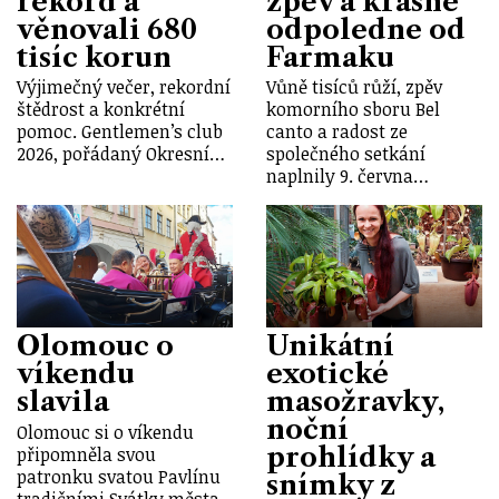
rekord a
zpěv a krásné
věnovali 680
odpoledne od
tisíc korun
Farmaku
Výjimečný večer, rekordní
Vůně tisíců růží, zpěv
štědrost a konkrétní
komorního sboru Bel
pomoc. Gentlemen’s club
canto a radost ze
2026, pořádaný Okresní…
společného setkání
naplnily 9. června…
Olomouc o
Unikátní
víkendu
exotické
slavila
masožravky,
noční
Olomouc si o víkendu
prohlídky a
připomněla svou
patronku svatou Pavlínu
snímky z