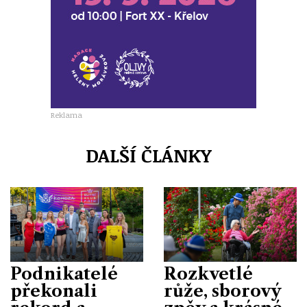
Reklama
DALŠÍ ČLÁNKY
Podnikatelé
Rozkvetlé
překonali
růže, sborový