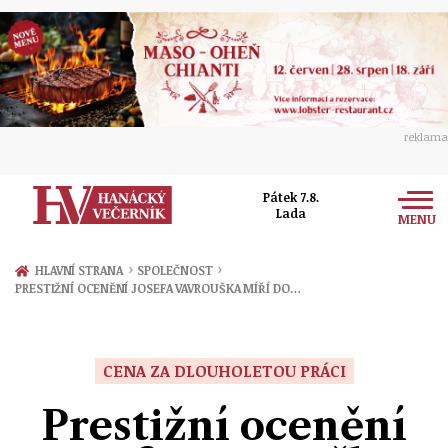
reklama
Pátek 7.8.
Lada
MENU
Zprávy
›
›
HLAVNÍ STRANA
SPOLEČNOST
PRESTIŽNÍ OCENĚNÍ JOSEFA VAVROUŠKA MÍŘÍ DO…
Rozhovory
Olomouc
Kultura
Politika
Prostějov
CENA ZA DLOUHOLETOU PRÁCI
Společnost
Hudba
Ekonomika
Prestižní ocenění
Přerov
Sport
Ženy