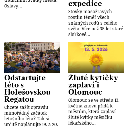
tradičními Svátky města.
expedice
Oslavy…
Stovky masožravých
rostlin téměř všech
známých rodů z celého
světa. Více než 35 let staré
sbírkové…
Odstartujte
Žluté kytičky
léto s
zaplaví i
Holešovskou
Olomouc
Regatou
Olomouc se ve středu 13.
května znovu přidá k
Chcete zažít opravdu
městům, která zaplaví
mimořádný začátek
žluté kvítky měsíčku
letošního léta? Tak si
lékařského…
určitě naplánujte 19. a 20.