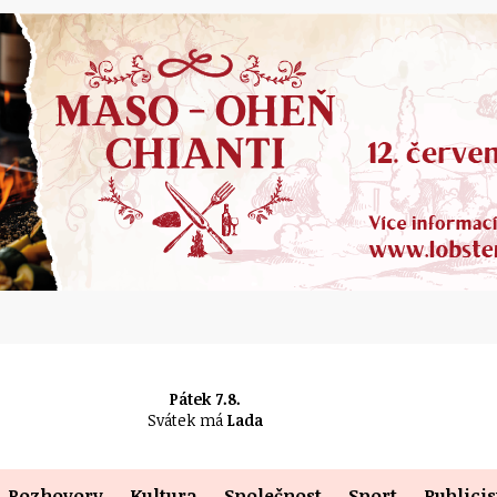
Pátek 7.8.
Svátek má
Lada
Rozhovory
Kultura
Společnost
Sport
Publicis