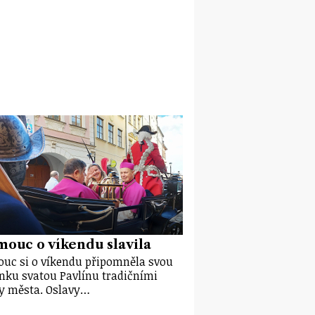
ouc o víkendu slavila
uc si o víkendu připomněla svou
nku svatou Pavlínu tradičními
y města. Oslavy…