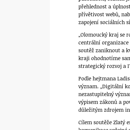
přehlednost a úplnos
přívětivost webů, nab
zapojení sociálních s
„Olomoucký kraj se r
centrální organizace
soutěž zaniknout a k
kraji ohodnotíme sa
strategický rozvoj a I
Podle hejtmana Ladis
význam. „Digitální 
nezastupitelný význa
výpisem zákonů a pov
důležitým zdrojem in
Cílem soutěže Zlatý e
komunikace veřejné s