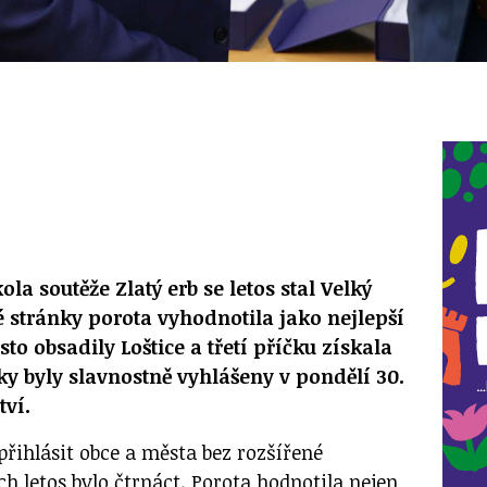
la soutěže Zlatý erb se letos stal Velký
 stránky porota vyhodnotila jako nejlepší
to obsadily Loštice a třetí příčku získala
ky byly slavnostně vyhlášeny v pondělí 30.
tví.
přihlásit obce a města bez rozšířené
ch letos bylo čtrnáct. Porota hodnotila nejen