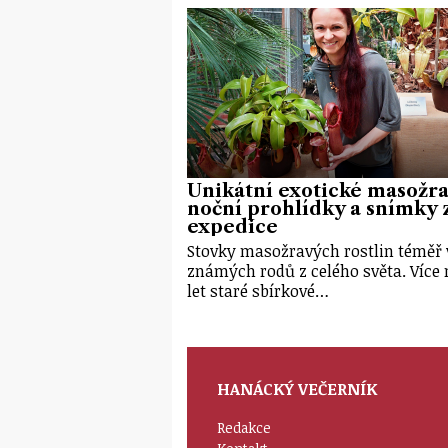
Unikátní exotické masožra
noční prohlídky a snímky 
expedice
Stovky masožravých rostlin téměř
známých rodů z celého světa. Více 
let staré sbírkové…
HANÁCKÝ VEČERNÍK
Redakce