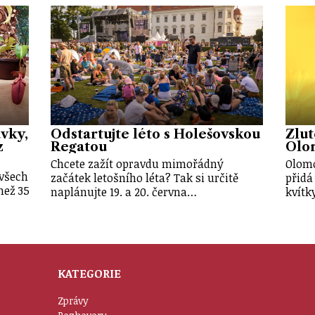
vky,
Odstartujte léto s Holešovskou
Žlut
z
Regatou
Olo
Chcete zažít opravdu mimořádný
Olomo
 všech
začátek letošního léta? Tak si určitě
přidá
než 35
naplánujte 19. a 20. června…
kvítk
KATEGORIE
Zprávy