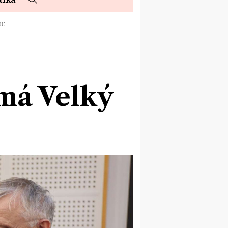
EC
má Velký