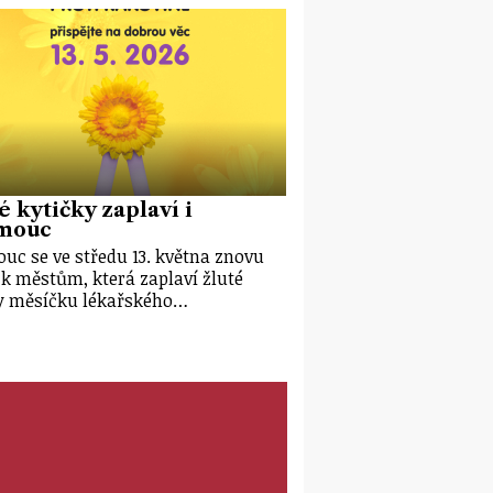
é kytičky zaplaví i
mouc
uc se ve středu 13. května znovu
 k městům, která zaplaví žluté
y měsíčku lékařského…