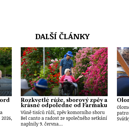
DALŠÍ ČLÁNKY
kord
Rozkvetlé růže, sborový zpěv a
Olom
krásné odpoledne od Farmaku
Olomo
 a
Vůně tisíců růží, zpěv komorního sboru
patro
 2026,
Bel canto a radost ze společného setkání
Svátk
naplnily 9. června…