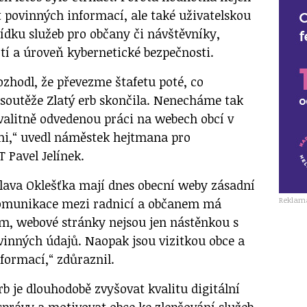
t povinných informací, ale také uživatelskou
ídku služeb pro občany či návštěvníky,
ítí a úroveň kybernetické bezpečnosti.
ozhodl, že převezme štafetu poté, co
 soutěže Zlatý erb skončila. Nenecháme tak
valitně odvedenou práci na webech obcí v
mi,“ uvedl náměstek hejtmana pro
T Pavel Jelínek.
lava Oklešťka mají dnes obecní weby zásadní
Reklam
komunikace mezi radnicí a občanem má
m, webové stránky nejsou jen nástěnkou s
inných údajů. Naopak jsou vizitkou obce a
formací,“ zdůraznil.
rb je dlouhodobě zvyšovat kvalitu digitální
právy a motivovat obce ke zlepšování služeb