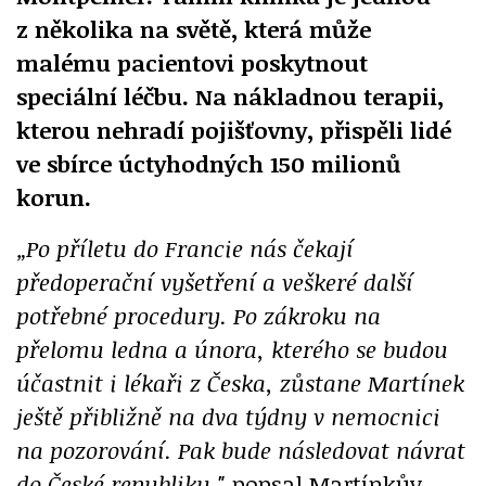
z několika na světě, která může
malému pacientovi poskytnout
speciální léčbu. Na nákladnou terapii,
kterou nehradí pojišťovny, přispěli lidé
ve sbírce úctyhodných 150 milionů
korun.
„Po příletu do Francie nás čekají
předoperační vyšetření a veškeré další
potřebné procedury. Po zákroku na
přelomu ledna a února, kterého se budou
účastnit i lékaři z Česka, zůstane Martínek
ještě přibližně na dva týdny v nemocnici
na pozorování. Pak bude následovat návrat
do České republiky,"
popsal Martínkův