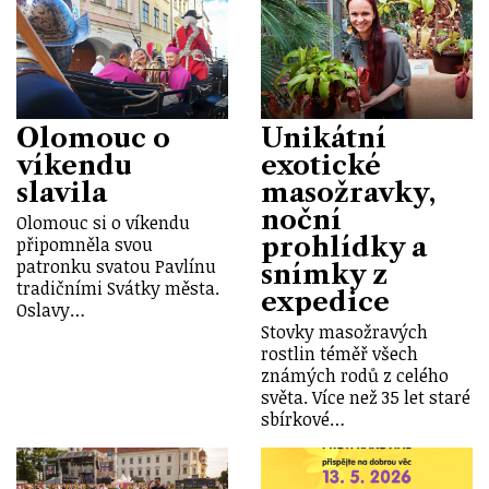
Olomouc o
Unikátní
víkendu
exotické
slavila
masožravky,
noční
Olomouc si o víkendu
prohlídky a
připomněla svou
patronku svatou Pavlínu
snímky z
tradičními Svátky města.
expedice
Oslavy…
Stovky masožravých
rostlin téměř všech
známých rodů z celého
světa. Více než 35 let staré
sbírkové…