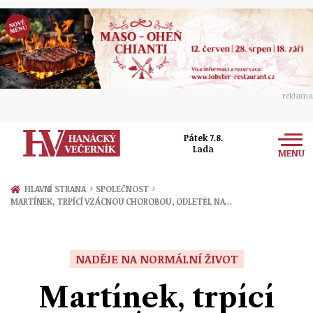
reklama
Pátek 7.8.
Lada
MENU
Zprávy
›
›
HLAVNÍ STRANA
SPOLEČNOST
MARTÍNEK, TRPÍCÍ VZÁCNOU CHOROBOU, ODLETĚL NA…
Rozhovory
Olomouc
Kultura
Politika
Prostějov
NADĚJE NA NORMÁLNÍ ŽIVOT
Společnost
Hudba
Ekonomika
Martínek, trpící
Přerov
Sport
Ženy