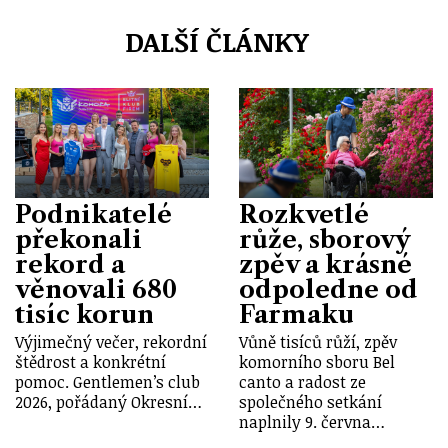
DALŠÍ ČLÁNKY
Podnikatelé
Rozkvetlé
překonali
růže, sborový
rekord a
zpěv a krásné
věnovali 680
odpoledne od
tisíc korun
Farmaku
Výjimečný večer, rekordní
Vůně tisíců růží, zpěv
štědrost a konkrétní
komorního sboru Bel
pomoc. Gentlemen’s club
canto a radost ze
2026, pořádaný Okresní…
společného setkání
naplnily 9. června…