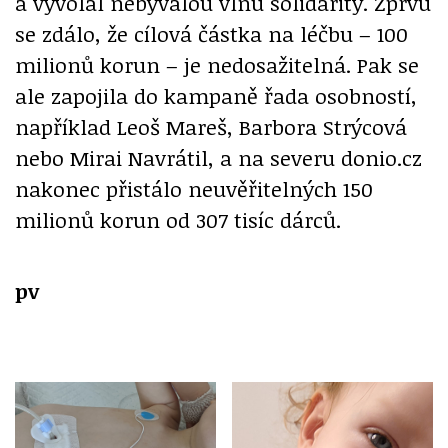
a vyvolal nebývalou vlnu solidarity. Zprvu
se zdálo, že cílová částka na léčbu – 100
milionů korun – je nedosažitelná. Pak se
ale zapojila do kampaně řada osobností,
například Leoš Mareš, Barbora Strýcová
nebo Mirai Navrátil, a na severu donio.cz
nakonec přistálo neuvěřitelných 150
milionů korun od 307 tisíc dárců.
pv