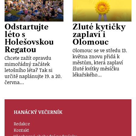
Odstartujte
Žluté kytičky
léto s
zaplaví i
Holešovskou
Olomouc
Regatou
Olomouc se ve středu 13.
května znovu přidá k
Chcete zažít opravdu
městům, která zaplaví
mimořádný začátek
žluté kvítky měsíčku
letošního léta? Tak si
lékařského…
určitě naplánujte 19. a 20.
června…
HANÁCKÝ VEČERNÍK
Redakce
Kontakt