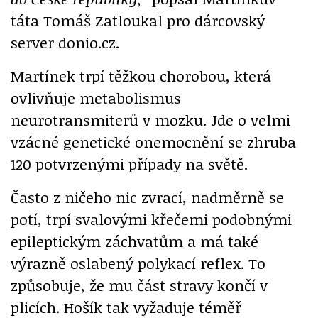
táta Tomáš Zatloukal pro dárcovský
server donio.cz.
Martínek trpí těžkou chorobou, která
ovlivňuje metabolismus
neurotransmiterů v mozku. Jde o velmi
vzácné genetické onemocnění se zhruba
120 potvrzenými případy na světě.
Často z ničeho nic zvrací, nadměrně se
potí, trpí svalovými křečemi podobnými
epileptickým záchvatům a má také
výrazně oslabený polykací reflex. To
způsobuje, že mu část stravy končí v
plicích. Hošík tak vyžaduje téměř