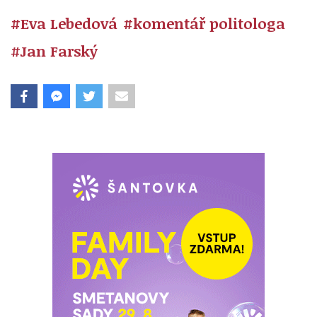
#Eva Lebedová
#komentář politologa
#Jan Farský