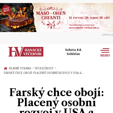
reklama
Sobota 8.8.
Soběslav
MENU
Zprávy
›
›
HLAVNÍ STRANA
SPOLEČNOST
FARSKÝ CHCE OBOJÍ: PLACENÝ OSOBNÍ ROZVOJ V USA A…
Rozhovory
Olomouc
Kultura
Farský chce obojí:
Politika
Prostějov
Společnost
Placený osobní
Hudba
Ekonomika
Přerov
Sport
rozvoj v USA a
Ženy