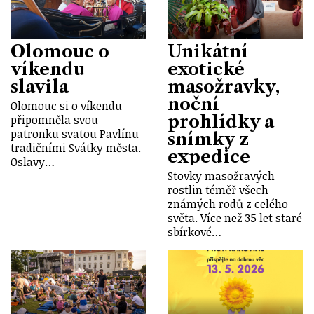
Olomouc o
Unikátní
víkendu
exotické
slavila
masožravky,
noční
Olomouc si o víkendu
prohlídky a
připomněla svou
patronku svatou Pavlínu
snímky z
tradičními Svátky města.
expedice
Oslavy…
Stovky masožravých
rostlin téměř všech
známých rodů z celého
světa. Více než 35 let staré
sbírkové…