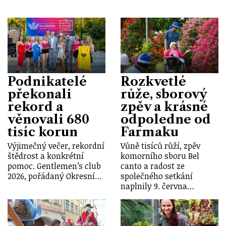
Podnikatelé
Rozkvetlé
překonali
růže, sborový
rekord a
zpěv a krásné
věnovali 680
odpoledne od
tisíc korun
Farmaku
Výjimečný večer, rekordní
Vůně tisíců růží, zpěv
štědrost a konkrétní
komorního sboru Bel
pomoc. Gentlemen’s club
canto a radost ze
2026, pořádaný Okresní…
společného setkání
naplnily 9. června…