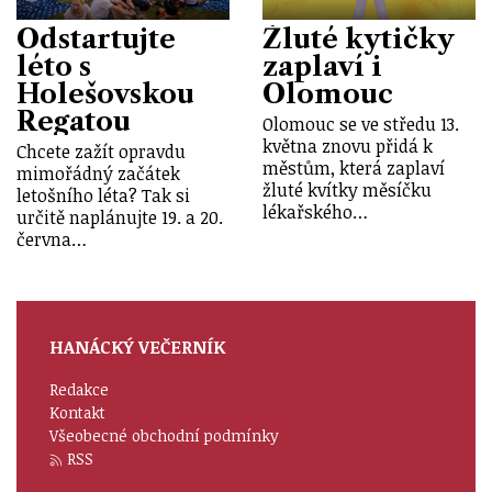
Odstartujte
Žluté kytičky
léto s
zaplaví i
Holešovskou
Olomouc
Regatou
Olomouc se ve středu 13.
května znovu přidá k
Chcete zažít opravdu
městům, která zaplaví
mimořádný začátek
žluté kvítky měsíčku
letošního léta? Tak si
lékařského…
určitě naplánujte 19. a 20.
června…
HANÁCKÝ VEČERNÍK
Redakce
Kontakt
Všeobecné obchodní podmínky
RSS