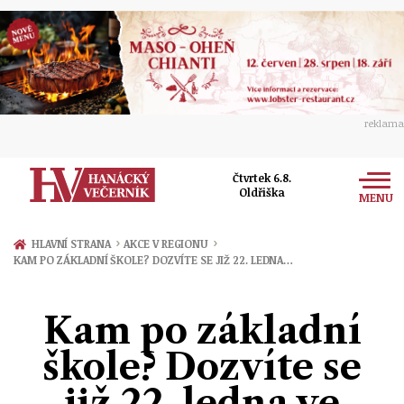
reklama
Čtvrtek 6.8.
Oldřiška
MENU
Zprávy
›
›
HLAVNÍ STRANA
AKCE V REGIONU
KAM PO ZÁKLADNÍ ŠKOLE? DOZVÍTE SE JIŽ 22. LEDNA…
Rozhovory
Olomouc
Kultura
Kam po základní
Politika
Prostějov
Společnost
škole? Dozvíte se
Hudba
Ekonomika
Přerov
Sport
již 22. ledna ve
Ženy