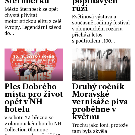
Šternberku
popínavých
růží
Město Šternberk se opět
chystá přivítat
Květinová výstava a
motoristickou elitu z celé
současně rodinný festival
Evropy. Legendární závod
v olomouckém rozáriu
do…
přichází letos
s podtitulem „100…
Ples Dobrého
Druhý ročník
místa pro život
Moravské
opět v NH
vernisáže piva
hotelu
proběhne v
květnu
V sobotu 22. března se
v olomouckém hotelu NH
Trochu jako loni, protože
Collection Olomouc
tam byla skvělá