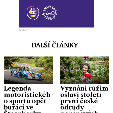
Reklama
DALŠÍ ČLÁNKY
Legenda
Vyznání růžím
motoristickéh
oslaví století
o sportu opět
první české
burácí ve
odrůdy