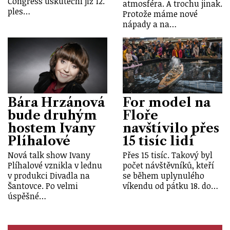
Congress uskuteční již 12.
atmosféra. A trochu jinak.
ples…
Protože máme nové
nápady a na…
Bára Hrzánová
For model na
bude druhým
Floře
hostem Ivany
navštívilo přes
Plíhalové
15 tisíc lidí
Nová talk show Ivany
Přes 15 tisíc. Takový byl
Plíhalové vznikla v lednu
počet návštěvníků, kteří
v produkci Divadla na
se během uplynulého
Šantovce. Po velmi
víkendu od pátku 18. do…
úspěšné…