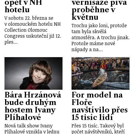
opět v NH
vernisáže piva
hotelu
proběhne v
květnu
V sobotu 22. března se
v olomouckém hotelu NH
Trochu jako loni, protože
Collection Olomouc
tam byla skvělá
Congress uskuteční již 12.
atmosféra. A trochu jinak.
ples…
Protože máme nové
nápady a na…
Bára Hrzánová
For model na
bude druhým
Floře
hostem Ivany
navštívilo přes
Plíhalové
15 tisíc lidí
Nová talk show Ivany
Přes 15 tisíc. Takový byl
Plíhalové vznikla v lednu
počet návštěvníků, kteří