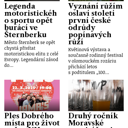
Legenda
Vyznání růžím
motoristickéh
oslaví století
o sportu opět
první české
burácí ve
odrůdy
Šternberku
popínavých
růží
Město Šternberk se opět
chystá přivítat
Květinová výstava a
motoristickou elitu z celé
současně rodinný festival
Evropy. Legendární závod
v olomouckém rozáriu
do…
přichází letos
s podtitulem „100…
Ples Dobrého
Druhý ročník
místa pro život
Moravské