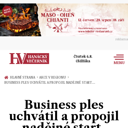
reklama
Čtvrtek 6.8.
Oldřiška
MENU
Zprávy
›
›
HLAVNÍ STRANA
AKCE V REGIONU
BUSINESS PLES UCHVÁTIL A PROPOJIL NADĚJNÉ START…
Rozhovory
Olomouc
Kultura
Business ples
Politika
Prostějov
Společnost
uchvátil a propojil
Hudba
Ekonomika
Přerov
Sport
nadějné start-
Ženy