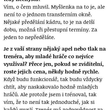
Vím, o čem mluvil. Myšlenka na to je, ale
není to o jednom transferním okně.
Nějaké předělání kádru, to je na delší
dobu, možná tři přestupní termíny. Za
jeden to nepředěláte.
Je z vaší strany nějaký apel nebo tlak na
trenéra, aby mladé hráče co nejvíce
využíval? Přece jen, pokud se zviditelní,
roste jejich cena, někdy hodně rychle.
Když budu funkcionář, tak budu vždycky
chtít, aby naskakovalo hodně mladých
hráčů. Ale protože jsem i trénoval, tak
vím, že to není tak jednoduché, jak si
každý myslí. Trenér má zodpovědnost za