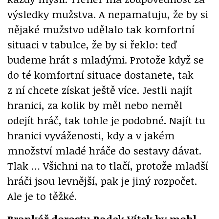
výsledky mužstva. A nepamatuju, že by si
nějaké mužstvo udělalo tak komfortní
situaci v tabulce, že by si řeklo: teď
budeme hrát s mladými. Protože když se
do té komfortní situace dostanete, tak
z ní chcete získat ještě více. Jestli najít
hranici, za kolik by měl nebo neměl
odejít hráč, tak tohle je podobné. Najít tu
hranici vyváženosti, kdy a v jakém
množství mladé hráče do sestavy dávat.
Tlak … Všichni na to tlačí, protože mladší
hráči jsou levnější, pak je jiný rozpočet.
Ale je to těžké.
Brankář dorostu Radek Vítek by mohl