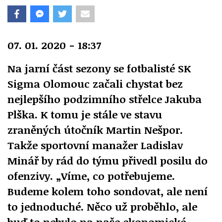
07. 01. 2020 - 18:37
Na jarní část sezony se fotbalisté SK
Sigma Olomouc začali chystat bez
nejlepšího podzimního střelce Jakuba
Plška. K tomu je stále ve stavu
zraněných útočník Martin Nešpor.
Takže sportovní manažer Ladislav
Minář by rád do týmu přivedl posilu do
ofenzivy. „Víme, co potřebujeme.
Budeme kolem toho sondovat, ale není
to jednoduché. Něco už proběhlo, ale
buď to nebylo na naše ekonomické