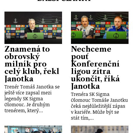
Znamená to
Nechceme
obrovský
pouť
milník pro
Konferenční
celý klub, řekl
ligou zítra
Janotka
ukončit, říká
Janotka
Trenér Tomáš Janotka se
ještě více zapsal mezi
Trenéra SK Sigma
legendy SK Sigma
Olomouc Tomáše Janotku
Olomouc. Je druhým
čeká nejdůležitější zápas
trenérem, který…
v kariéře. Může být se
stát tím,…