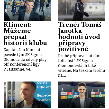
Kliment:
Trenér Tomáš
Můžeme
Janotka
přepsat
hodnotí úvod
historii klubu
přípravy
pozitivně
Kapitán Jan Kliment
povede tým SK Sigma
Druhé přípravné utkání
Olomouc do odvety play-
fotbalisté SK Sigma
off Konferenční ligy
Olomouc zvládli také
v Lausanne. Ve…
vítězně. Na těžkém terénu
na…