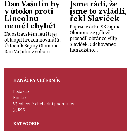
Dan Vašulín by
Jsme rádi, že
v útoku proti
jsme to zvládli,
Lincolnu
řekl Slavíček
neměl chybět
Poprvé v áčku SK Sigma
Olomouc se gólově
Na ostravském letišti jej
prosadil obránce Filip
obklopil hrozen novinářů.
Slavíček. Odchovanec
Úrtočník Sigmy Olomouc
hanáckého…
Dan Vašulín v sobotu…
HANÁCKÝ VEČERNÍK
Redakce
Kontakt
Všeobecné obchodní podmínky
RSS
KATEGORIE