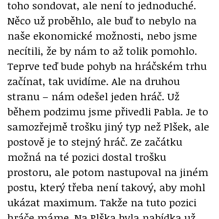
toho sondovat, ale není to jednoduché.
Něco už proběhlo, ale buď to nebylo na
naše ekonomické možnosti, nebo jsme
necítili, že by nám to až tolik pomohlo.
Teprve teď bude pohyb na hráčském trhu
začínat, tak uvidíme. Ale na druhou
stranu – nám odešel jeden hráč. Už
během podzimu jsme přivedli Pabla. Je to
samozřejmě trošku jiný typ než Plšek, ale
postově je to stejný hráč. Ze začátku
možná na té pozici dostal trošku
prostoru, ale potom nastupoval na jiném
postu, který třeba není takový, aby mohl
ukázat maximum. Takže na tuto pozici
hráče máme. Na Plška byla nabídka už