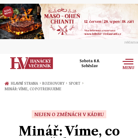
reklama
Sobota 8.8.
Soběslav
MENU
Zprávy
›
›
›
HLAVNÍ STRANA
ROZHOVORY
SPORT
MINÁŘ: VÍME, CO POTŘEBUJEME
Rozhovory
Olomouc
Kultura
Politika
Prostějov
NEJEN O ZMĚNÁCH V KÁDRU
Společnost
Hudba
Ekonomika
Minář: Víme, co
Přerov
Sport
Ženy