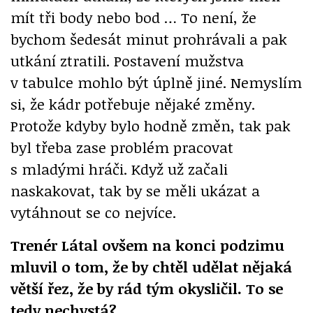
mít tři body nebo bod … To není, že
bychom šedesát minut prohrávali a pak
utkání ztratili. Postavení mužstva
v tabulce mohlo být úplně jiné. Nemyslím
si, že kádr potřebuje nějaké změny.
Protože kdyby bylo hodně změn, tak pak
byl třeba zase problém pracovat
s mladými hráči. Když už začali
naskakovat, tak by se měli ukázat a
vytáhnout se co nejvíce.
Trenér Látal ovšem na konci podzimu
mluvil o tom, že by chtěl udělat nějaká
větší řez, že by rád tým okysličil. To se
tedy nechystá?