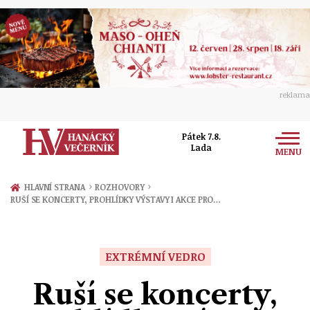
reklama
Pátek 7.8.
Lada
MENU
Zprávy
›
›
HLAVNÍ STRANA
ROZHOVORY
RUŠÍ SE KONCERTY, PROHLÍDKY VÝSTAVY I AKCE PRO…
Rozhovory
Olomouc
Kultura
Politika
Prostějov
EXTRÉMNÍ VEDRO
Společnost
Hudba
Ekonomika
Ruší se koncerty,
Přerov
Sport
Ženy