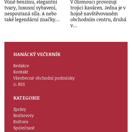
Vůně benzínu, elegantní
V Olomouci provozují
tvary, luxusní vybavení,
trojici kaváren. Jedna je v
nespoutaná síla. A nebo
hojně navštěvovaném
také legendární značky…
obchodním centru, druhá
v…
HANÁCKÝ VEČERNÍK
Redakce
Kontakt
Všeobecné obchodní podmínky
RSS
KATEGORIE
Zprávy
Rozhovory
Kultura
Společnost