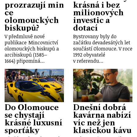
prozrazují min
krásná i bez
ce
milionových
olomouckých
investic a
biskupů?
dotací
V předmluvě nové
Bystrovany byly do
publikace Mincovnictví
začátku devadesátých let
olomouckých biskupů a
součástí Olomouce. V roce
arcibiskupů (1585–
1992 obyvatelé
1664) připomíná…
v referendu…
Do Olomouce
Dnešní dobrá
se chystají
kavárna nabízí
krásné luxusní
víc než jen
sporťáky
klasickou kávu