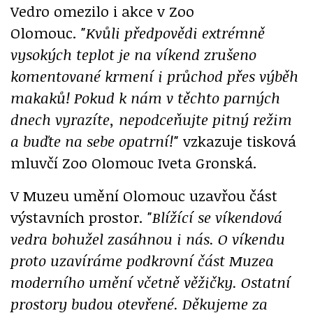
Vedro omezilo i akce v Zoo
Olomouc.
"Kvůli předpovědi extrémně
vysokých teplot je na víkend zrušeno
komentované krmení i průchod přes výběh
makaků! Pokud k nám v těchto parných
dnech vyrazíte, nepodceňujte pitný režim
a buďte na sebe opatrní!"
vzkazuje tisková
mluvčí Zoo Olomouc Iveta Gronská.
V Muzeu umění Olomouc uzavřou část
výstavních prostor.
"Blížící se víkendová
vedra bohužel zasáhnou i nás. O víkendu
proto uzavíráme podkrovní část Muzea
moderního umění včetně věžičky. Ostatní
prostory budou otevřené. Děkujeme za