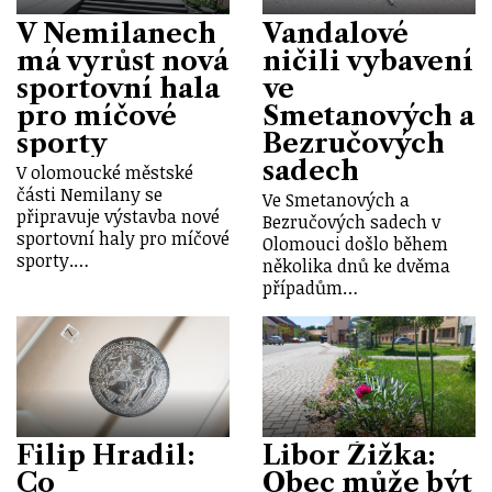
V Nemilanech
Vandalové
má vyrůst nová
ničili vybavení
sportovní hala
ve
pro míčové
Smetanových a
sporty
Bezručových
sadech
V olomoucké městské
části Nemilany se
Ve Smetanových a
připravuje výstavba nové
Bezručových sadech v
sportovní haly pro míčové
Olomouci došlo během
sporty.…
několika dnů ke dvěma
případům…
Filip Hradil:
Libor Žižka:
Co
Obec může být