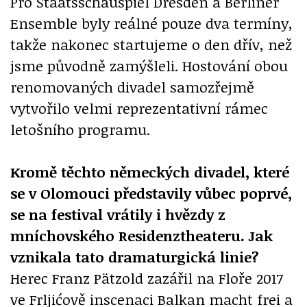
Pro Staatsschauspiel Dresden a Berliner
Ensemble byly reálné pouze dva termíny,
takže nakonec startujeme o den dřív, než
jsme původně zamýšleli. Hostování obou
renomovaných divadel samozřejmě
vytvořilo velmi reprezentativní rámec
letošního programu.
Kromě těchto německých divadel, které
se v Olomouci představily vůbec poprvé,
se na festival vrátily i hvězdy z
mníchovského Residenztheateru. Jak
vznikala tato dramaturgická linie?
Herec Franz Pätzold zazářil na Floře 2017
ve Frljićově inscenaci Balkan macht frei a