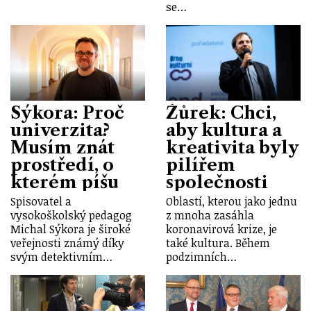
se…
Sýkora: Proč
Žůrek: Chci,
univerzita?
aby kultura a
Musím znát
kreativita byly
prostředí, o
pilířem
kterém píšu
společnosti
Spisovatel a
Oblastí, kterou jako jednu
vysokoškolský pedagog
z mnoha zasáhla
Michal Sýkora je široké
koronavirová krize, je
veřejnosti známý díky
také kultura. Během
svým detektivním…
podzimních…