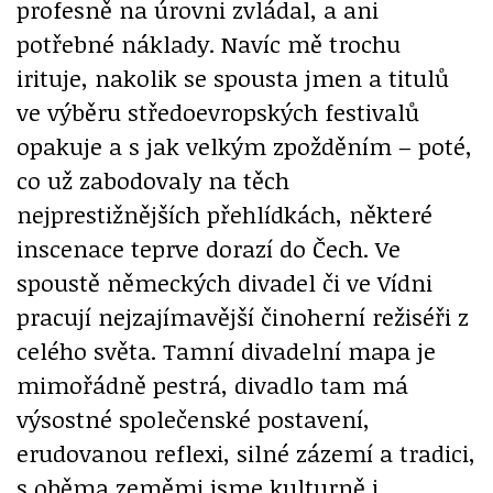
profesně na úrovni zvládal, a ani
potřebné náklady. Navíc mě trochu
irituje, nakolik se spousta jmen a titulů
ve výběru středoevropských festivalů
opakuje a s jak velkým zpožděním – poté,
co už zabodovaly na těch
nejprestižnějších přehlídkách, některé
inscenace teprve dorazí do Čech. Ve
spoustě německých divadel či ve Vídni
pracují nejzajímavější činoherní režiséři z
celého světa. Tamní divadelní mapa je
mimořádně pestrá, divadlo tam má
výsostné společenské postavení,
erudovanou reflexi, silné zázemí a tradici,
s oběma zeměmi jsme kulturně i