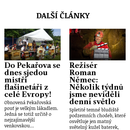
DALŠÍ ČLÁNKY
Do Pekařova se
Režisér
dnes sjedou
Roman
mistři
Němec:
flašinetáři z
Několik týdnů
celé Evropy!
jsme neviděli
denní světlo
Obnovená Pekařovská
pouť je velkým lákadlem.
Spletité temné bludiště
Jedná se totiž určitě o
podzemních chodeb, které
nejzajímavější
osvětluje jen matný
venkovskou…
světelný kužel baterek,