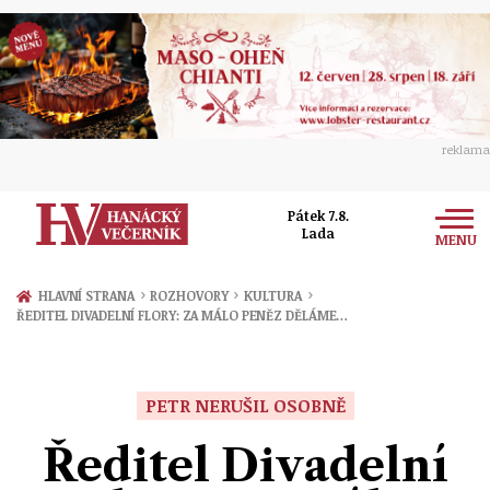
reklama
Pátek 7.8.
Lada
MENU
Zprávy
›
›
›
HLAVNÍ STRANA
ROZHOVORY
KULTURA
ŘEDITEL DIVADELNÍ FLORY: ZA MÁLO PENĚZ DĚLÁME…
Rozhovory
Olomouc
Kultura
Politika
Prostějov
PETR NERUŠIL OSOBNĚ
Společnost
Hudba
Ekonomika
Ředitel Divadelní
Přerov
Sport
Ženy