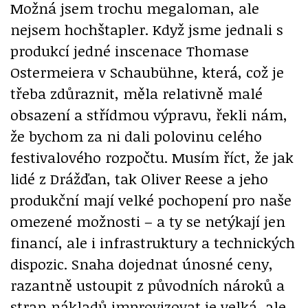
Možná jsem trochu megaloman, ale
nejsem hochštapler. Když jsme jednali s
produkcí jedné inscenace Thomase
Ostermeiera v Schaubühne, která, což je
třeba zdůraznit, měla relativně malé
obsazení a střídmou výpravu, řekli nám,
že bychom za ni dali polovinu celého
festivalového rozpočtu. Musím říct, že jak
lidé z Drážďan, tak Oliver Reese a jeho
produkční mají velké pochopení pro naše
omezené možnosti – a ty se netýkají jen
financí, ale i infrastruktury a technických
dispozic. Snaha dojednat únosné ceny,
razantně ustoupit z původních nároků a
stran nákladů improvizovat je velká, ale