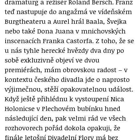
dramaturg a režisér Roland Bersch. Franz
teď nastupuje do angažmá ve vídeňském
Burgtheateru a Aurel hrál Baala, Švejka
nebo také Dona Juana v mnichovských
inscenacích Franka Castorfa. Z toho, že se
u nás tyhle herecké hvězdy dva dny po
sobě exkluzivně objeví ve dvou
premiérách, mám obrovskou radost – v
kontextu českého divadla jde o naprosto
výjimečnou, stěží opakovatelnou událost.
Když ještě přihlédnu k vystoupení Nica
Holonicse v Plechovém bubínku hned
následující den, pak velmi rád ve všech
rozhovorech pořád dokola opakuji, že
finále letošní Divadelní Flory má bez