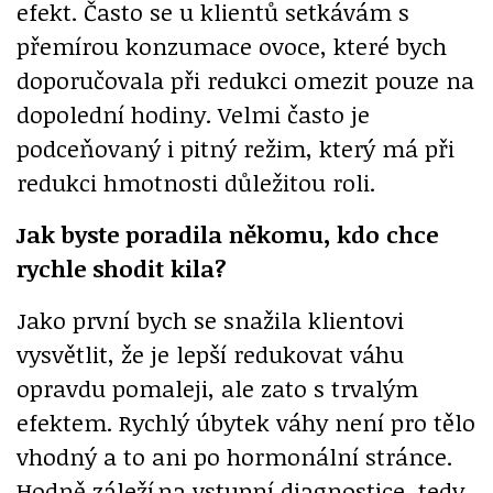
efekt. Často se u klientů setkávám s
přemírou konzumace ovoce, které bych
doporučovala při redukci omezit pouze na
dopolední hodiny. Velmi často je
podceňovaný i pitný režim, který má při
redukci hmotnosti důležitou roli.
Jak byste poradila někomu, kdo chce
rychle shodit kila?
Jako první bych se snažila klientovi
vysvětlit, že je lepší redukovat váhu
opravdu pomaleji, ale zato s trvalým
efektem. Rychlý úbytek váhy není pro tělo
vhodný a to ani po hormonální stránce.
Hodně záleží na vstupní diagnostice, tedy