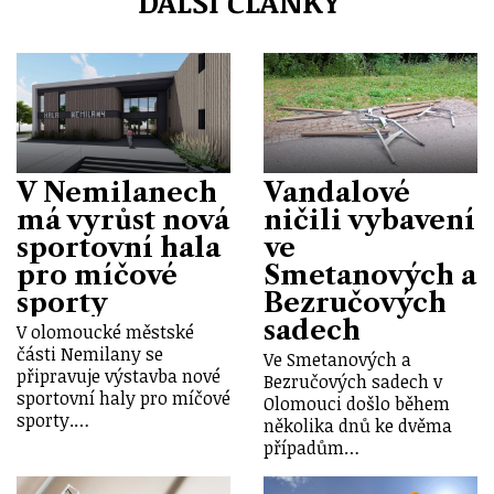
DALŠÍ ČLÁNKY
V Nemilanech
Vandalové
má vyrůst nová
ničili vybavení
sportovní hala
ve
pro míčové
Smetanových a
sporty
Bezručových
sadech
V olomoucké městské
části Nemilany se
Ve Smetanových a
připravuje výstavba nové
Bezručových sadech v
sportovní haly pro míčové
Olomouci došlo během
sporty.…
několika dnů ke dvěma
případům…