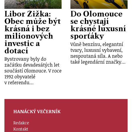
Libor Žižka:
Do Olomouce
Obec může být
se chystají
krásná i bez
krásné luxusní
milionových
sporťáky
investic a
Vůně benzínu, elegantní
dotací
tvary, luxusní vybavení,
nespoutaná síla. A nebo
Bystrovany byly do
také legendární značky…
začátku devadesátých let
součástí Olomouce. V roce
1992 obyvatelé
v referendu…
HANÁCKÝ VEČERNÍK
Redakce
Kontakt