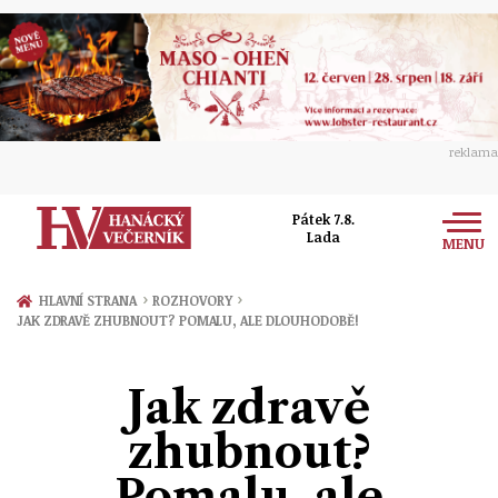
reklama
Pátek 7.8.
Lada
MENU
Zprávy
›
›
HLAVNÍ STRANA
ROZHOVORY
JAK ZDRAVĚ ZHUBNOUT? POMALU, ALE DLOUHODOBĚ!
Rozhovory
Olomouc
Kultura
Jak zdravě
Politika
Prostějov
Společnost
zhubnout?
Hudba
Ekonomika
Přerov
Sport
Pomalu, ale
Ženy