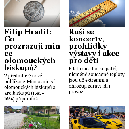
Filip Hradil:
Ruší se
Co
koncerty,
prozrazují min
prohlídky
ce
výstavy i akce
olomouckých
pro děti
biskupů?
K létu sice horko patří,
nicméně současné teploty
V předmluvě nové
jsou už extrémní a
publikace Mincovnictví
ohrožují zdraví idí i
olomouckých biskupů a
provoz…
arcibiskupů (1585–
1664) připomíná…