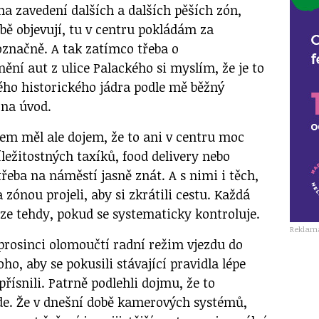
na zavedení dalších a dalších pěších zón,
obě objevují, tu v centru pokládám za
značně. A tak zatímco třeba o
ní aut z ulice Palackého si myslím, že je to
ho historického jádra podle mě běžný
 na úvod.
sem měl ale dojem, že to ani v centru moc
ležitostných taxíků, food delivery nebo
třeba na náměstí jasně znát. A s nimi i těch,
 a zónou projeli, aby si zkrátili cestu. Každá
uze tehdy, pokud se systematicky kontroluje.
Reklam
 prosinci olomoučtí radní režim vjezdu do
oho, aby se pokusili stávající pravidla lépe
řísnili. Patrně podlehli dojmu, že to
ejde. Že v dnešní době kamerových systémů,