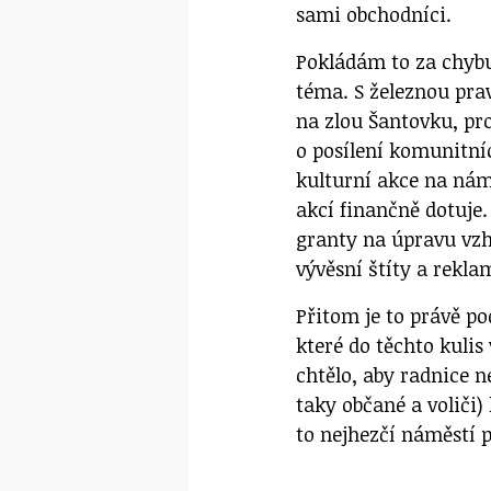
sami obchodníci.
Pokládám to za chybu.
téma. S železnou prav
na zlou Šantovku, pr
o posílení komunitní
kulturní akce na námě
akcí finančně dotuje
granty na úpravu vzh
vývěsní štíty a rekla
Přitom je to právě po
které do těchto kulis
chtělo, aby radnice 
taky občané a voliči)
to nejhezčí náměstí p