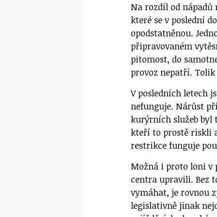
Na rozdíl od nápadů 
které se v poslední d
opodstatněnou. Jedno
připravovaném vytěsně
pitomost, do samotné
provoz nepatří. Tolik
V posledních letech j
nefunguje. Nárůst pří
kurýrních služeb byl 
kteří to prostě riskli
restrikce funguje po
Možná i proto loni v
centra upravili. Bez t
vymáhat, je rovnou zp
legislativně jinak n