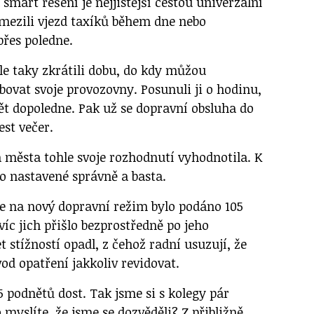
 smart řešení je nejjistější cestou univerzální
omezili vjezd taxíků během dne nebo
přes poledne.
le taky zkrátili dobu, do kdy můžou
bovat svoje provozovny. Posunuli ji o hodinu,
ět dopoledne. Pak už se dopravní obsluha do
est večer.
a města tohle svoje rozhodnutí vyhodnotila. K
to nastavené správně a basta.
že na nový dopravní režim bylo podáno 105
víc jich přišlo bezprostředně po jeho
 stížností opadl, z čehož radní usuzují, že
vod opatření jakkoliv revidovat.
 podnětů dost. Tak jsme si s kolegy pár
 myslíte, že jsme se dozvěděli? Z přibližně