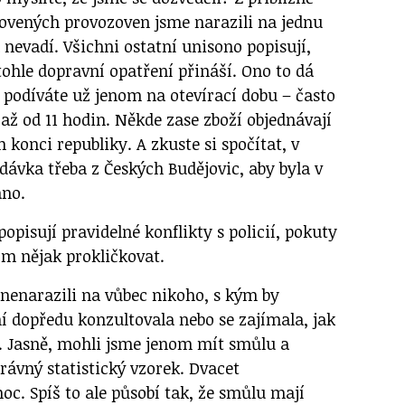
ovených provozoven jsme narazili na jednu
 nevadí. Všichni ostatní unisono popisují,
tohle dopravní opatření přináší. Ono to dá
 podíváte už jenom na otevírací dobu – často
o až od 11 hodin. Někde zase zboží objednávají
konci republiky. A zkuste si spočítat, v
dávka třeba z Českých Budějovic, aby byla v
áno.
popisují pravidelné konflikty s policií, pokuty
ím nějak prokličkovat.
e nenarazili na vůbec nikoho, s kým by
í dopředu konzultovala nebo se zajímala, jak
. Jasně, mohli jsme jenom mít smůlu a
rávný statistický vzorek. Dvacet
c. Spíš to ale působí tak, že smůlu mají