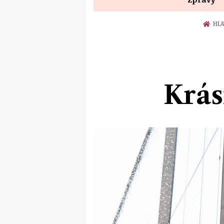
HLA
Krás