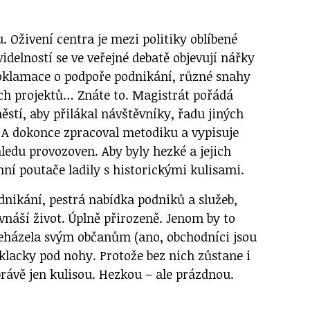
 Oživení centra je mezi politiky oblíbené
idelností se ve veřejné debatě objevují nářky
oklamace o podpoře podnikání, různé snahy
ch projektů… Znáte to. Magistrát pořádá
stí, aby přilákal návštěvníky, řadu jiných
. A dokonce zpracoval metodiku a vypisuje
ledu provozoven. Aby byly hezké a jejich
mní poutače ladily s historickými kulisami.
dnikání, pestrá nabídka podniků a služeb,
 vnáší život. Úplně přirozeně. Jenom by to
neházela svým občanům (ano, obchodníci jsou
 klacky pod nohy. Protože bez nich zůstane i
rávě jen kulisou. Hezkou – ale prázdnou.