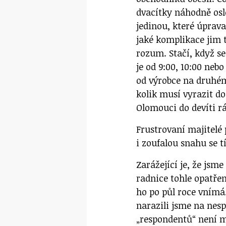
dvacítky náhodně osl
jedinou, které úprava
jaké komplikace jim 
rozum. Stačí, když se
je od 9:00, 10:00 neb
od výrobce na druhém 
kolik musí vyrazit do
Olomouci do devíti r
Frustrovaní majitelé 
i zoufalou snahu se t
Zarážející je, že jsm
radnice tohle opatřen
ho po půl roce vnímá
narazili jsme na nesp
„respondentů“ není mo