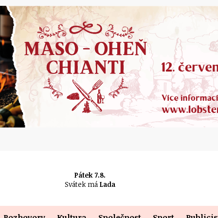
Pátek 7.8.
Svátek má
Lada
Rozhovory
Kultura
Společnost
Sport
Publicis