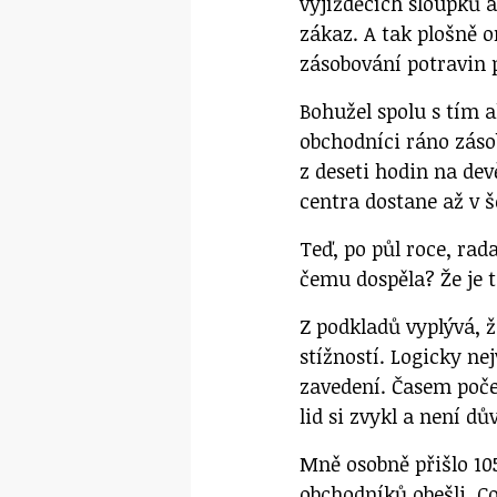
vyjížděcích sloupků a
zákaz. A tak plošně 
zásobování potravin 
Bohužel spolu s tím a
obchodníci ráno záso
z deseti hodin na dev
centra dostane až v š
Teď, po půl roce, rad
čemu dospěla? Že je 
Z podkladů vyplývá, 
stížností. Logicky nej
zavedení. Časem počet
lid si zvykl a není dů
Mně osobně přišlo 105
obchodníků obešli. Co