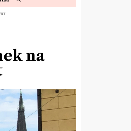
ERT
nek na
t