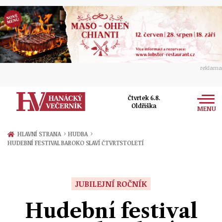
reklama
Čtvrtek 6.8.
Oldřiška
MENU
Zprávy
›
›
HLAVNÍ STRANA
HUDBA
HUDEBNÍ FESTIVAL BAROKO SLAVÍ ČTVRTSTOLETÍ
Rozhovory
Olomouc
Kultura
Politika
Prostějov
JUBILEJNÍ ROČNÍK
Společnost
Hudba
Ekonomika
Hudební festival
Přerov
Sport
Ženy