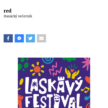
red
Hanácký večerník