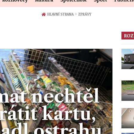
›
HLAVNÍ STRANA
ZPRÁVY
ROZ
at nechtěl
átit kartu,
adl ostrahu