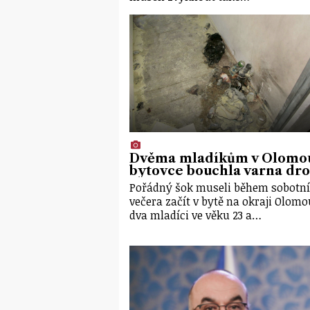
Dvěma mladíkům v Olomo
bytovce bouchla varna dr
Pořádný šok museli během sobotn
večera začít v bytě na okraji Olom
dva mladíci ve věku 23 a…