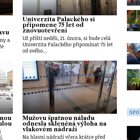
Univerzita Palackého si
připomene 75 let od
znovuotevření
avu
Už příští neděli, 21. února, si bude celá
any a
Univerzita Palackého připomínat 75 let
že
od svého…
SPO
snou
Mužovu špatnou náladu
ulou
odnesla skleněná výloha na
vlakovém nádraží
j
Na hlavní nádraží včera krátce před
í.