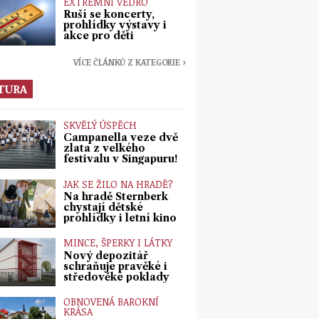
EXTRÉMNÍ VEDRO
Ruší se koncerty,
prohlídky výstavy i
akce pro děti
VÍCE ČLÁNKŮ Z KATEGORIE ›
TURA
SKVĚLÝ ÚSPĚCH
Campanella veze dvě
zlata z velkého
festivalu v Singapuru!
JAK SE ŽILO NA HRADĚ?
Na hradě Šternberk
chystají dětské
prohlídky i letní kino
MINCE, ŠPERKY I LÁTKY
Nový depozitář
schraňuje pravěké i
středověké poklady
OBNOVENÁ BAROKNÍ
KRÁSA