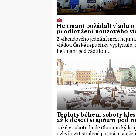
Hejtmani požádali vládu o
prodloužení nouzového st
Z víkendového jednání mezi hejtm
vládou České republiky vyplynulo, 
hejtmani pod záštitou…
Teploty během soboty kle
až k deseti stupňům pod n
Také v sobotu bude Olomoucký kra
ovlivňovat studené počasí a sněžen