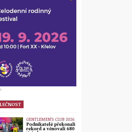
a
LEČNOST
GENTLEMEN’S CLUB 2026
Podnikatelé překonali
rekord a věnovali 680