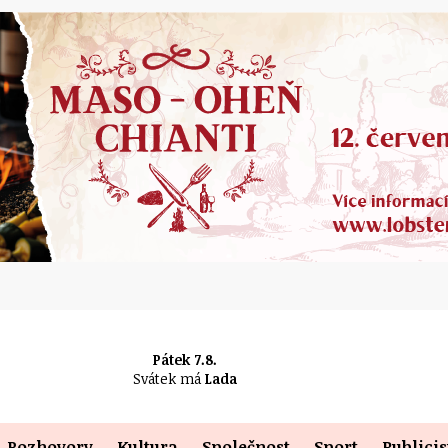
Pátek 7.8.
Svátek má
Lada
Rozhovory
Kultura
Společnost
Sport
Publicis