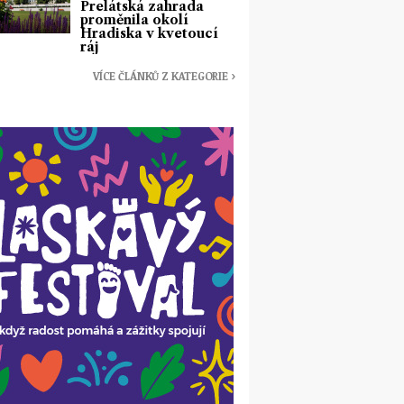
Prelátská zahrada
proměnila okolí
Hradiska v kvetoucí
ráj
VÍCE ČLÁNKŮ Z KATEGORIE ›