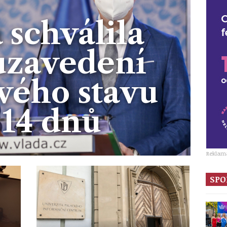
 schválila
uzavedení
vého stavu
 14 dnů
Reklam
SPO