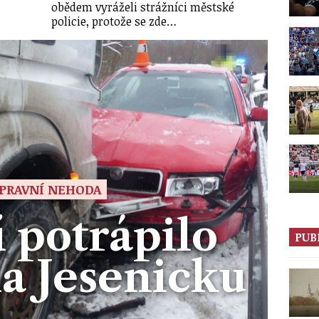
obědem vyráželi strážníci městské
policie, protože se zde…
PRAVNÍ NEHODA
 potrápilo
PUB
na Jesenicku