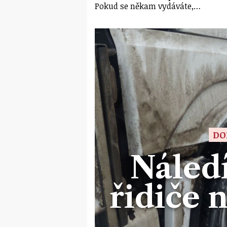
Pokud se někam vydáváte,…
DO
Náledí
řidiče 