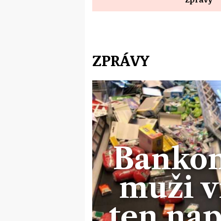
ZPRÁVY
Bankom
muži vr
ten nap