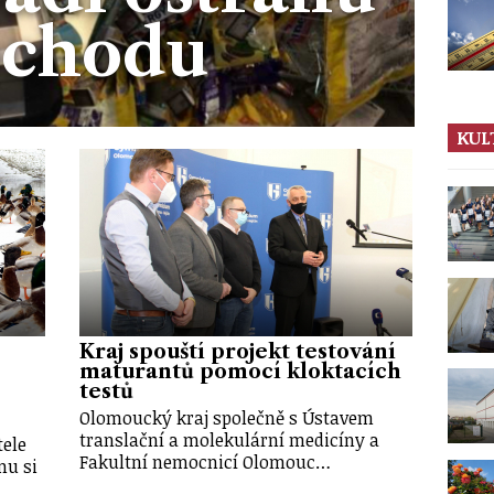
bchodu
KUL
Kraj spouští projekt testování
maturantů pomocí kloktacích
testů
Olomoucký kraj společně s Ústavem
translační a molekulární medicíny a
tele
Fakultní nemocnicí Olomouc…
mu si