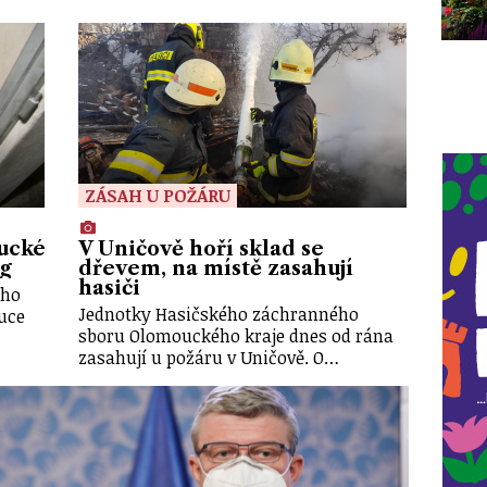
ZÁSAH U POŽÁRU
ucké
V Uničově hoří sklad se
og
dřevem, na místě zasahují
hasiči
ího
Jednotky Hasičského záchranného
ouce
sboru Olomouckého kraje dnes od rána
zasahují u požáru v Uničově. O…