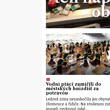
o
Vodní ptáci zamířili do
městských hnízdišť za
potravou
Ledová zima nezaskočila jen obyva
Olomouce a řidiče. Na studenou zi
museli zvyknout také…