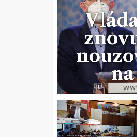
Vláda
znov
nouzo
na