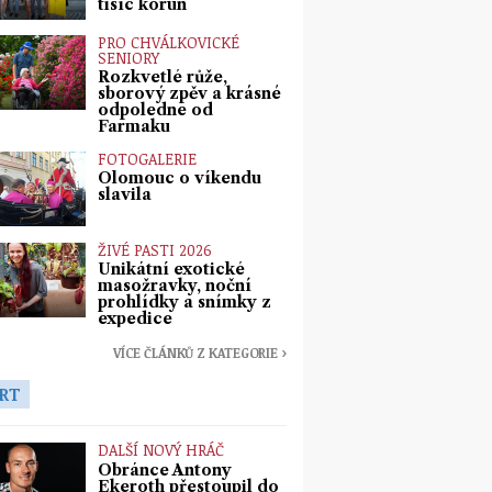
tisíc korun
PRO CHVÁLKOVICKÉ
SENIORY
Rozkvetlé růže,
sborový zpěv a krásné
odpoledne od
Farmaku
FOTOGALERIE
Olomouc o víkendu
slavila
ŽIVÉ PASTI 2026
Unikátní exotické
masožravky, noční
prohlídky a snímky z
expedice
VÍCE ČLÁNKŮ Z KATEGORIE ›
RT
DALŠÍ NOVÝ HRÁČ
Obránce Antony
Ekeroth přestoupil do