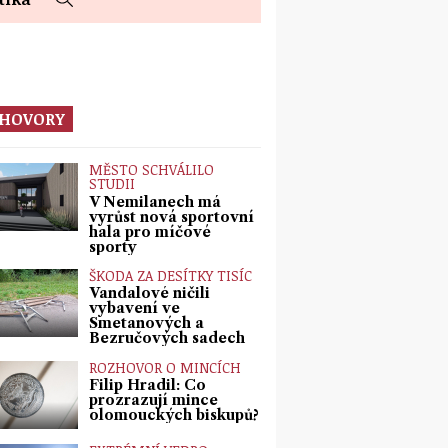
HOVORY
MĚSTO SCHVÁLILO
STUDII
V Nemilanech má
vyrůst nová sportovní
hala pro míčové
sporty
ŠKODA ZA DESÍTKY TISÍC
Vandalové ničili
vybavení ve
Smetanových a
Bezručových sadech
ROZHOVOR O MINCÍCH
Filip Hradil: Co
prozrazují mince
olomouckých biskupů?