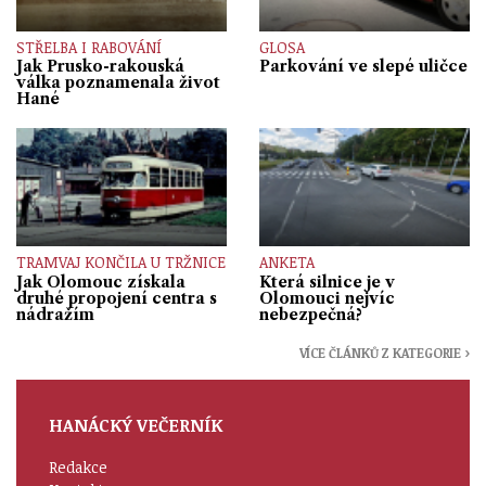
STŘELBA I RABOVÁNÍ
GLOSA
Jak Prusko-rakouská
Parkování ve slepé uličce
válka poznamenala život
Hané
TRAMVAJ KONČILA U TRŽNICE
ANKETA
Jak Olomouc získala
Která silnice je v
druhé propojení centra s
Olomouci nejvíc
nádražím
nebezpečná?
VÍCE ČLÁNKŮ Z KATEGORIE ›
HANÁCKÝ VEČERNÍK
Redakce