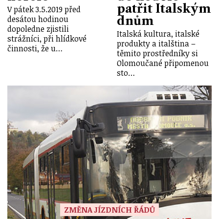
patřit Italským
V pátek 3.5.2019 před
dnům
desátou hodinou
dopoledne zjistili
Italská kultura, italské
strážníci, při hlídkové
produkty a italština –
činnosti, že u…
těmito prostředníky si
Olomoučané připomenou
sto…
ZMĚNA JÍZDNÍCH ŘÁDŮ