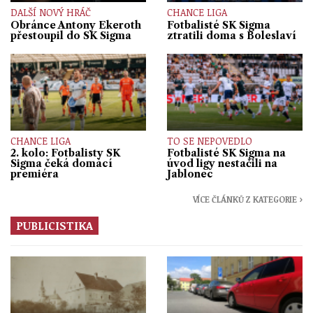
DALŠÍ NOVÝ HRÁČ
CHANCE LIGA
Obránce Antony Ekeroth
Fotbalisté SK Sigma
přestoupil do SK Sigma
ztratili doma s Boleslaví
CHANCE LIGA
TO SE NEPOVEDLO
2. kolo: Fotbalisty SK
Fotbalisté SK Sigma na
Sigma čeká domácí
úvod ligy nestačili na
premiéra
Jablonec
VÍCE ČLÁNKŮ Z KATEGORIE ›
PUBLICISTIKA