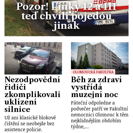
Pozor! Linky 12 a 111
teď chvíli pojedou
jinak
OLOMOUCKÁ FAKULTKA
Nezodpovědní
Běh za zdraví
řidiči
vystřídá
zkomplikovali
muzejní noc
uklízení
Páteční odpoledne a
silnice
podvečer patří ve Fakultní
nemocnici Olomouc k těm
Už ani klasické blokové
nejklidnějším obdobím
čištění se neobejde bez
týdne,…
asistence policie.