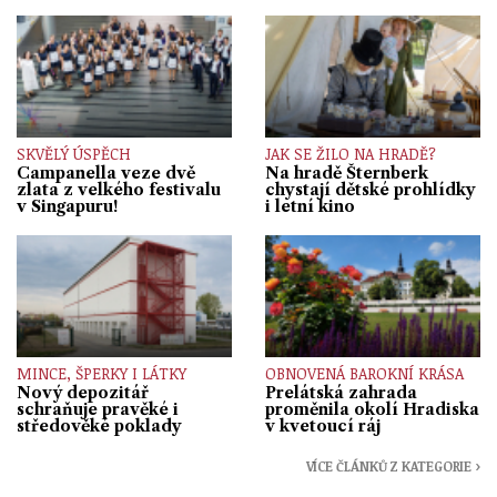
SKVĚLÝ ÚSPĚCH
JAK SE ŽILO NA HRADĚ?
Campanella veze dvě
Na hradě Šternberk
zlata z velkého festivalu
chystají dětské prohlídky
v Singapuru!
i letní kino
MINCE, ŠPERKY I LÁTKY
OBNOVENÁ BAROKNÍ KRÁSA
Nový depozitář
Prelátská zahrada
schraňuje pravěké i
proměnila okolí Hradiska
středověké poklady
v kvetoucí ráj
VÍCE ČLÁNKŮ Z KATEGORIE ›