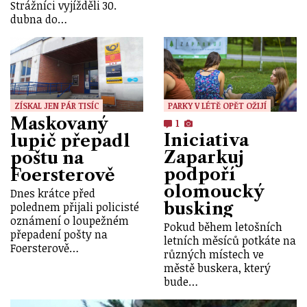
Strážníci vyjížděli 30.
dubna do…
ZÍSKAL JEN PÁR TISÍC
PARKY V LÉTĚ OPĚT OŽIJÍ
Maskovaný
1
Iniciativa
lupič přepadl
Zaparkuj
poštu na
podpoří
Foersterově
olomoucký
Dnes krátce před
busking
polednem přijali policisté
oznámení o loupežném
Pokud během letošních
přepadení pošty na
letních měsíců potkáte na
Foersterově…
různých místech ve
městě buskera, který
bude…