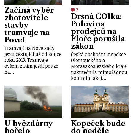
Začíná výběr
2
Drsná ČOIka:
zhotovitele
Polovina
stavby
prodejců na
tramvaje na
Floře porušila
Povel
zákon
Tramvají na Nové sady
jezdí cestující už od konce
Česká obchodní inspekce
roku 2013. Tramvaje
Olomouckého a
ovšem zatím jezdí pouze
Moravskoslezského kraje
na…
uskutečnila mimořádnou
kontrolní akci…
U hvězdárny
Kopeček bude
hořelo
do neděle