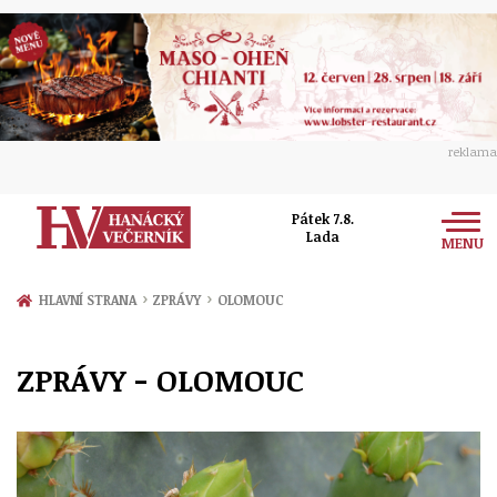
reklama
Pátek 7.8.
Lada
MENU
Zprávy
›
›
HLAVNÍ STRANA
ZPRÁVY
OLOMOUC
Rozhovory
Olomouc
ZPRÁVY - OLOMOUC
Kultura
Politika
Prostějov
Společnost
Hudba
Ekonomika
Přerov
Sport
Ženy