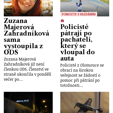
POMOZTE S HLEDÁNÍM
Zuzana
Policisté
Majerová
pátrají po
Zahradníková
pachateli,
sama
který se
vystoupila z
vloupal do
ODS
auta
Zuzana Majerová
Zahradníková již není
Policisté z Olomouce se
členkou ODS. Členství ve
obrací na širokou
straně ukončila v pondělí
veřejnost se žádostí o
večer po…
pomoc při pátrání po
totožnosti…