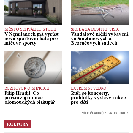
MĚSTO SCHVÁLILO STUDII
ŠKODA ZA DESÍTKY TISÍC
V Nemilanech má vyrůst
Vandalové ničili vybavení
nová sportovní hala pro
ve Smetanových a
míčové sporty
Bezručových sadech
ROZHOVOR O MINCÍCH
EXTRÉMNÍ VEDRO
Filip Hradil: Co
Ruší se koncerty,
prozrazují mince
prohlídky výstavy i akce
olomouckých biskupů?
pro děti
VÍCE ČLÁNKŮ Z KATEGORIE ›
KULTURA