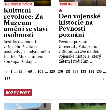
NEJNOVĚJŠÍ VÝVOJ
DĚNÍ NA UP
Kulturní
Den vojenské
revoluce: Za
historie na
Muzeum
Pevnosti
umění se staví
poznání
osobnosti
Pevnost poznání
Desítky osobností
Univerzity Palackého
veřejného života se
v Olomouci zve na Den
postavilyy za odvolaného
vojenské historie, který
ředitele Muzea umění
dětem i rodičům…
Soukupa. Žádají…
1
...
35
...
69
...
103
...
129
130
131
132
133
134
135
...
137
ROZHOVORY