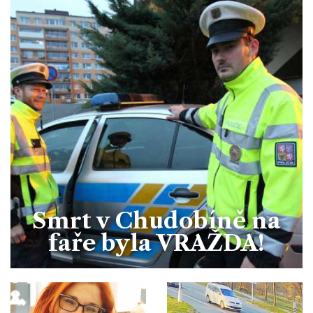
Smrt v Chudobíně na
faře byla VRAŽDA!