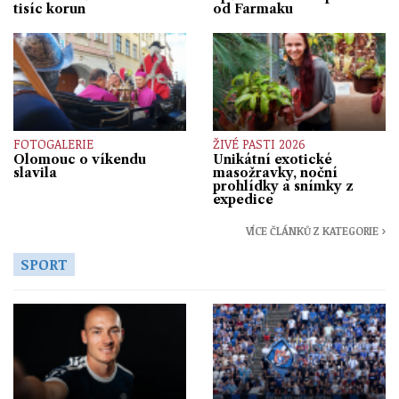
tisíc korun
od Farmaku
FOTOGALERIE
ŽIVÉ PASTI 2026
Olomouc o víkendu
Unikátní exotické
slavila
masožravky, noční
prohlídky a snímky z
expedice
VÍCE ČLÁNKŮ Z KATEGORIE ›
SPORT