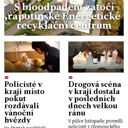
S bioodpadem zatočí
rapotínské Energetické
recyklační centrum
Policisté v
Drogová scéna
kraji místo
v kraji dostala
pokut
v posledních
rozdávali
dnech velkou
vánoční
ránu
hvězdy
V půlce listopadu provedli
policisté z Olomouckého
Ve čtvrtek navštívili