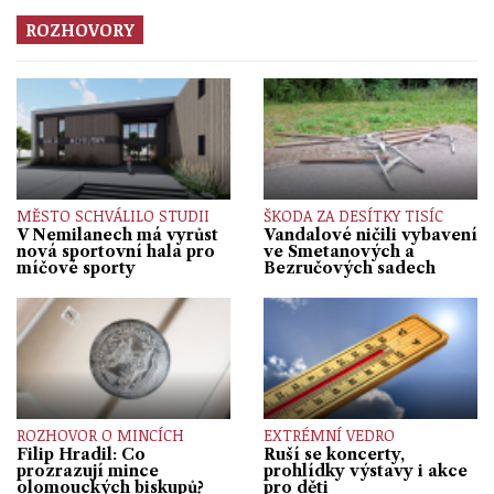
ROZHOVORY
MĚSTO SCHVÁLILO STUDII
ŠKODA ZA DESÍTKY TISÍC
V Nemilanech má vyrůst
Vandalové ničili vybavení
nová sportovní hala pro
ve Smetanových a
míčové sporty
Bezručových sadech
ROZHOVOR O MINCÍCH
EXTRÉMNÍ VEDRO
Filip Hradil: Co
Ruší se koncerty,
prozrazují mince
prohlídky výstavy i akce
olomouckých biskupů?
pro děti