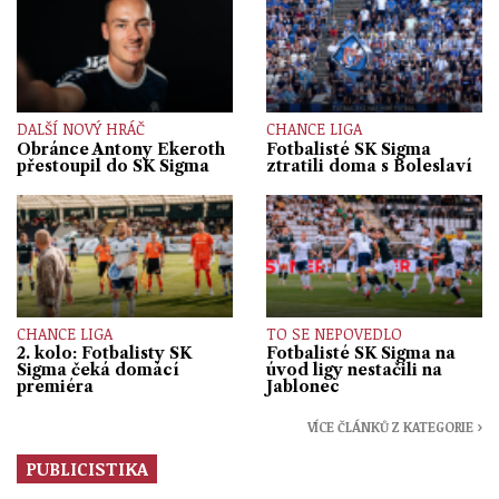
DALŠÍ NOVÝ HRÁČ
CHANCE LIGA
Obránce Antony Ekeroth
Fotbalisté SK Sigma
přestoupil do SK Sigma
ztratili doma s Boleslaví
CHANCE LIGA
TO SE NEPOVEDLO
2. kolo: Fotbalisty SK
Fotbalisté SK Sigma na
Sigma čeká domácí
úvod ligy nestačili na
premiéra
Jablonec
VÍCE ČLÁNKŮ Z KATEGORIE ›
PUBLICISTIKA