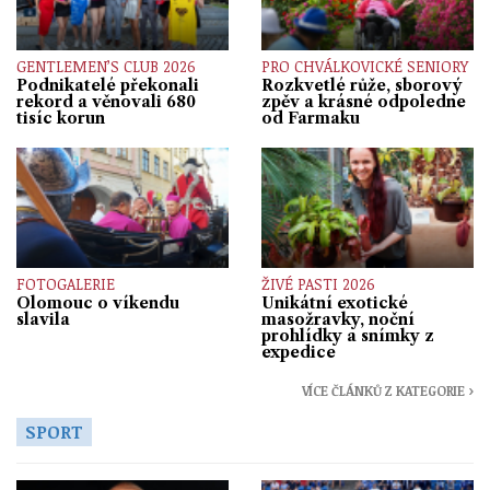
GENTLEMEN’S CLUB 2026
PRO CHVÁLKOVICKÉ SENIORY
Podnikatelé překonali
Rozkvetlé růže, sborový
rekord a věnovali 680
zpěv a krásné odpoledne
tisíc korun
od Farmaku
FOTOGALERIE
ŽIVÉ PASTI 2026
Olomouc o víkendu
Unikátní exotické
slavila
masožravky, noční
prohlídky a snímky z
expedice
VÍCE ČLÁNKŮ Z KATEGORIE ›
SPORT