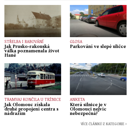
STŘELBA I RABOVÁNÍ
GLOSA
Jak Prusko-rakouská
Parkování ve slepé uličce
válka poznamenala život
Hané
TRAMVAJ KONČILA U TRŽNICE
ANKETA
Jak Olomouc získala
Která silnice je v
druhé propojení centra s
Olomouci nejvíc
nádražím
nebezpečná?
VÍCE ČLÁNKŮ Z KATEGORIE ›