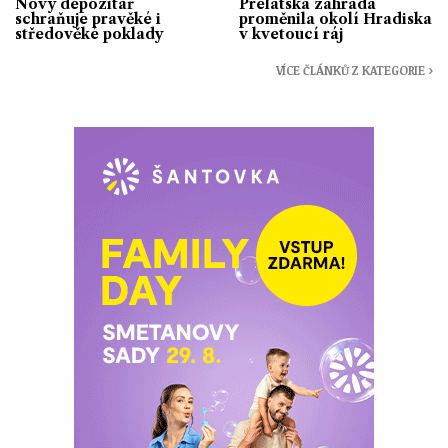
Nový depozitář
Prelátská zahrada
schraňuje pravěké i
proměnila okolí Hradiska
středověké poklady
v kvetoucí ráj
VÍCE ČLÁNKŮ Z KATEGORIE ›