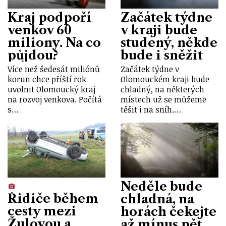
Kraj podpoří
Začátek týdne
venkov 60
v kraji bude
miliony. Na co
studený, někde
půjdou?
bude i sněžit
Více než šedesát miliónů
Začátek týdne v
korun chce příští rok
Olomouckém kraji bude
uvolnit Olomoucký kraj
chladný, na některých
na rozvoj venkova. Počítá
místech už se můžeme
s…
těšit i na sníh.…
Neděle bude
Řidiče během
chladná, na
cesty mezi
horách čekejte
Žulovou a
až mínus pět