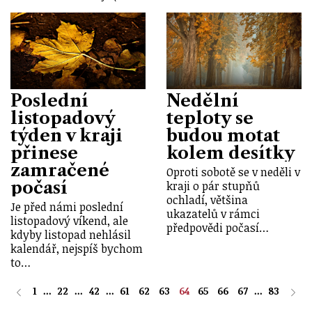
Poslední
Nedělní
listopadový
teploty se
týden v kraji
budou motat
přinese
kolem desítky
zamračené
Oproti sobotě se v neděli v
počasí
kraji o pár stupňů
ochladí, většina
Je před námi poslední
ukazatelů v rámci
listopadový víkend, ale
předpovědi počasí…
kdyby listopad nehlásil
kalendář, nejspíš bychom
to…
1
...
22
...
42
...
61
62
63
64
65
66
67
...
83