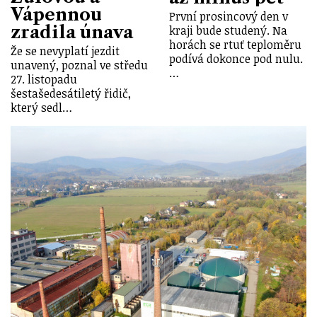
Vápennou
První prosincový den v
zradila únava
kraji bude studený. Na
horách se rtuť teploměru
Že se nevyplatí jezdit
podívá dokonce pod nulu.
unavený, poznal ve středu
…
27. listopadu
šestašedesátiletý řidič,
který sedl…