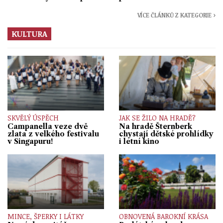
VÍCE ČLÁNKŮ Z KATEGORIE ›
KULTURA
SKVĚLÝ ÚSPĚCH
JAK SE ŽILO NA HRADĚ?
Campanella veze dvě
Na hradě Šternberk
zlata z velkého festivalu
chystají dětské prohlídky
v Singapuru!
i letní kino
MINCE, ŠPERKY I LÁTKY
OBNOVENÁ BAROKNÍ KRÁSA