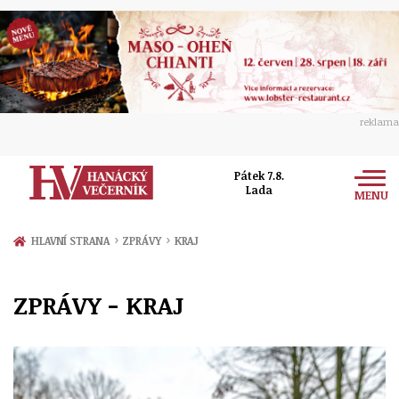
reklama
Pátek 7.8.
Lada
MENU
Zprávy
›
›
HLAVNÍ STRANA
ZPRÁVY
KRAJ
Rozhovory
Olomouc
ZPRÁVY - KRAJ
Kultura
Politika
Prostějov
Společnost
Hudba
Ekonomika
Přerov
Sport
Ženy