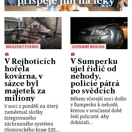
přispěje jim na léky
NÁSLEDKY POŽÁRU
DOPRAVNÍ NEHODA
V Rejhoticích
V Šumperku
hořela
ujel řidič od
kovárna, v
nehody,
sázce byl
policie pátrá
majetek za
po svědcích
miliony
Během včerejší noci došlo
v Šumperku k nehodě,
V noci z pondělí na úterý
kterou v současné době
zaměstnal složky
řeší policisté. Aby
Integrovaného
dokázali…
záchranného systému
Olomouckého kraje (IZS…