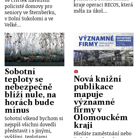
kraje operaci RECOS, která
policisté domovy pro
měla za úkol…
seniory ve Šternberku,
v Dolní Sukolomi a ve
Velké…
Sobotní
Nová knižní
teploty se
publikace
nebezpečně
mapuje
blíží nule, na
významné
horách bude
firmy v
mínus
Olomouckém
Sobotní víkend bychom si
kraji
nejspíš všichni dovedli
představit i s jinými,
Hledáte zaměstnání nebo
vyššími, teplotami.