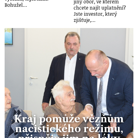
jiný obor, ve kterém
Bohužel…
chcete najít uplatnění?
Jste investor, který
zjišťuje,…
Kraj pomůže vězňům
nacistického režimu,