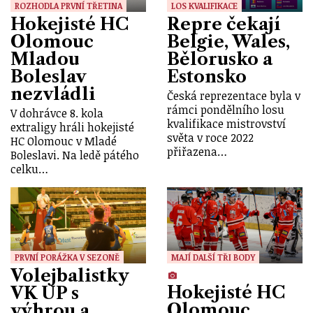
ROZHODLA PRVNÍ TŘETINA
LOS KVALIFIKACE
Hokejisté HC
Repre čekají
Olomouc
Belgie, Wales,
Mladou
Bělorusko a
Boleslav
Estonsko
nezvládli
Česká reprezentace byla v
rámci pondělního losu
V dohrávce 8. kola
kvalifikace mistrovství
extraligy hráli hokejisté
světa v roce 2022
HC Olomouc v Mladé
přiřazena…
Boleslavi. Na ledě pátého
celku…
PRVNÍ PORÁŽKA V SEZONĚ
MAJÍ DALŠÍ TŘI BODY
Volejbalistky
Hokejisté HC
VK UP s
Olomouc
výhrou a