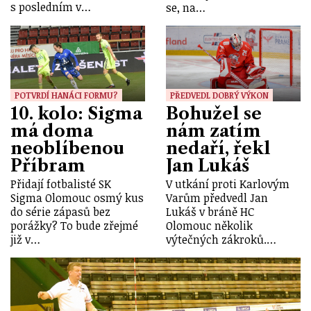
s posledním v…
se, na…
POTVRDÍ HANÁCI FORMU?
PŘEDVEDL DOBRÝ VÝKON
10. kolo: Sigma
Bohužel se
má doma
nám zatím
neoblíbenou
nedaří, řekl
Příbram
Jan Lukáš
Přidají fotbalisté SK
V utkání proti Karlovým
Sigma Olomouc osmý kus
Varům předvedl Jan
do série zápasů bez
Lukáš v bráně HC
porážky? To bude zřejmé
Olomouc několik
již v…
výtečných zákroků.…