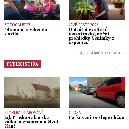
FOTOGALERIE
ŽIVÉ PASTI 2026
Olomouc o víkendu
Unikátní exotické
slavila
masožravky, noční
prohlídky a snímky z
expedice
VÍCE ČLÁNKŮ Z KATEGORIE ›
PUBLICISTIKA
STŘELBA I RABOVÁNÍ
GLOSA
Jak Prusko-rakouská
Parkování ve slepé uličce
válka poznamenala život
Hané