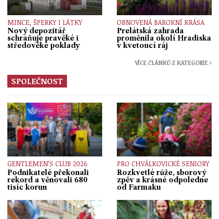
MINCE, ŠPERKY I LÁTKY
OBNOVENÁ BAROKNÍ KRÁSA
Nový depozitář
Prelátská zahrada
schraňuje pravěké i
proměnila okolí Hradiska
středověké poklady
v kvetoucí ráj
VÍCE ČLÁNKŮ Z KATEGORIE ›
SPOLEČNOST
GENTLEMEN’S CLUB 2026
PRO CHVÁLKOVICKÉ SENIORY
Podnikatelé překonali
Rozkvetlé růže, sborový
rekord a věnovali 680
zpěv a krásné odpoledne
tisíc korun
od Farmaku