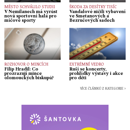
MĚSTO SCHVÁLILO STUDII
ŠKODA ZA DESÍTKY TISÍC
V Nemilanech má vyrůst
Vandalové ničili vybavení
nová sportovní hala pro
ve Smetanových a
míčové sporty
Bezručových sadech
ROZHOVOR O MINCÍCH
EXTRÉMNÍ VEDRO
Filip Hradil: Co
Ruší se koncerty,
prozrazují mince
prohlídky výstavy i akce
olomouckých biskupů?
pro děti
VÍCE ČLÁNKŮ Z KATEGORIE ›