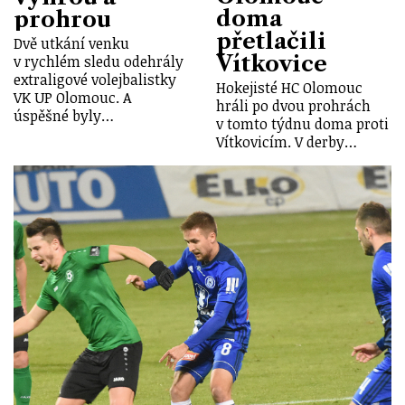
doma
prohrou
přetlačili
Dvě utkání venku
Vítkovice
v rychlém sledu odehrály
extraligové volejbalistky
Hokejisté HC Olomouc
VK UP Olomouc. A
hráli po dvou prohrách
úspěšné byly…
v tomto týdnu doma proti
Vítkovicím. V derby…