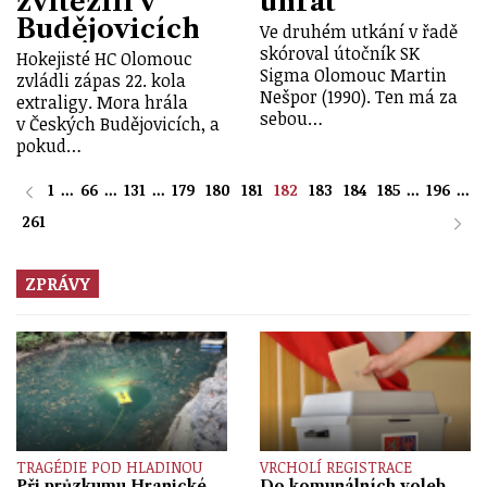
zvítězili v
uhrát
Budějovicích
Ve druhém utkání v řadě
skóroval útočník SK
Hokejisté HC Olomouc
Sigma Olomouc Martin
zvládli zápas 22. kola
Nešpor (1990). Ten má za
extraligy. Mora hrála
sebou…
v Českých Budějovicích, a
pokud…
1
...
66
...
131
...
179
180
181
182
183
184
185
...
196
...
261
ZPRÁVY
TRAGÉDIE POD HLADINOU
VRCHOLÍ REGISTRACE
Při průzkumu Hranické
Do komunálních voleb