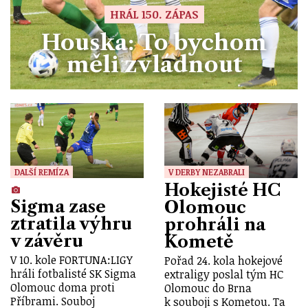
HRÁL 150. ZÁPAS
Houska: To bychom
měli zvládnout
DALŠÍ REMÍZA
V DERBY NEZABRALI
Hokejisté HC
Sigma zase
Olomouc
ztratila výhru
prohráli na
v závěru
Kometě
V 10. kole FORTUNA:LIGY
Pořad 24. kola hokejové
hráli fotbalisté SK Sigma
extraligy poslal tým HC
Olomouc doma proti
Olomouc do Brna
Příbrami. Souboj
k souboji s Kometou. Ta