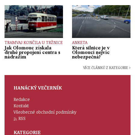
TRAMVAJ KONČILA U TRŽNICE
ANKETA
Jak Olomouc získala
Která silnice je v
druhé propojení centra s
Olomouci nejvíc
nádražím
nebezpečná?
VÍCE ČLÁNKŮ Z KATEGORIE ›
HANÁCKÝ VEČERNÍK
Redakce
Kontakt
Všeobecné obchodní podmínky
RSS
KATEGORIE