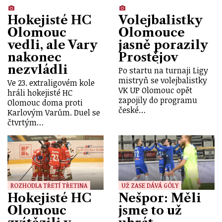
Hokejisté HC
Volejbalistky
Olomouc
Olomouce
vedli, ale Vary
jasně porazily
nakonec
Prostějov
nezvládli
Po startu na turnaji Ligy
mistryň se volejbalistky
Ve 23. extraligovém kole
VK UP Olomouc opět
hráli hokejisté HC
zapojily do programu
Olomouc doma proti
české…
Karlovým Varům. Duel se
čtvrtým…
ROZHODLA TŘETÍ TŘETINA
UŽ ZASE DÁVÁ GÓLY
Hokejisté HC
Nešpor: Měli
Olomouc
jsme to už