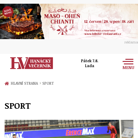
reklama
Pátek 7.8.
Lada
MENU
Zprávy
›
HLAVNÍ STRANA
SPORT
Rozhovory
Olomouc
SPORT
Kultura
Politika
Prostějov
Společnost
Hudba
Ekonomika
Přerov
Sport
Ženy