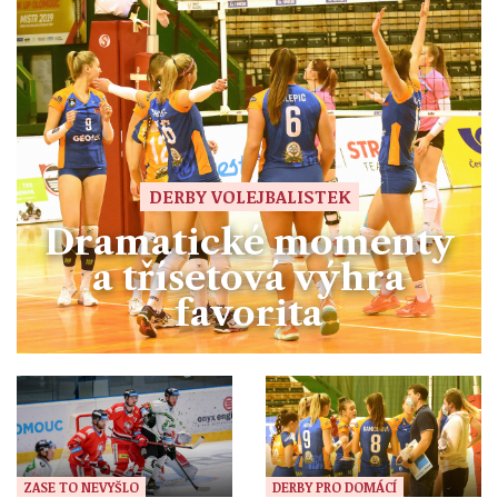
DERBY VOLEJBALISTEK
Dramatické momenty
a třísetová výhra
favorita
ZASE TO NEVYŠLO
DERBY PRO DOMÁCÍ