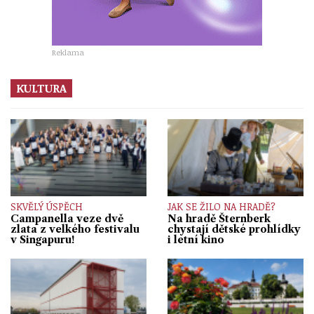
Reklama
KULTURA
SKVĚLÝ ÚSPĚCH
JAK SE ŽILO NA HRADĚ?
Campanella veze dvě
Na hradě Šternberk
zlata z velkého festivalu
chystají dětské prohlídky
v Singapuru!
i letní kino