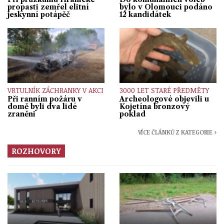
propasti zemřel elitní
bylo v Olomouci podáno
jeskynní potápěč
12 kandidátek
VRTULNÍK ZÁCHRANKY V AKCI
3000 LET STARÉ PŘEDMĚTY
Při ranním požáru v
Archeologové objevili u
domě byli dva lidé
Kojetína bronzový
zraněni
poklad
VÍCE ČLÁNKŮ Z KATEGORIE ›
ROZHOVORY