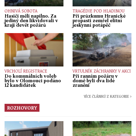
OHNIVÁ SOBOTA
TRAGÉDIE POD HLADINOU
Hasiči měli napilno. Za
Při průzkumu Hranické
jediný den likvidovali v
propasti zemřel elitní
kraji devět požárů
jeskynní potápěč
VRCHOLÍ REGISTRACE
VRTULNÍK ZÁCHRANKY V AKCI
Do komunálních voleb
Při ranním požáru v
bylo v Olomouci podáno
domě byli dva lidé
12 kandidátek
zraněni
VÍCE ČLÁNKŮ Z KATEGORIE ›
ROZHOVORY