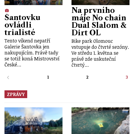
Na prvního
Šantovku
máje No chain
ovládli
Dual Slalom &
trialisté
Dirt OL
Tento víkend nepatří
Bike park Olomouc
Galerie Šantovka jen
vstupuje do čtvrté sezóny.
nakupujícím. Právě tady
Ve středu 1. května se
se totiž koná Mistrovství
právě zde uskuteční
České…
čtvrtý…
1
2
3
ZPRÁVY