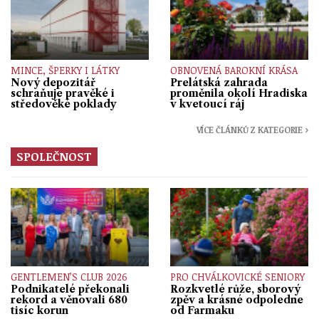
MINCE, ŠPERKY I LÁTKY
OBNOVENÁ BAROKNÍ KRÁSA
Nový depozitář
Prelátská zahrada
schraňuje pravěké i
proměnila okolí Hradiska
středověké poklady
v kvetoucí ráj
VÍCE ČLÁNKŮ Z KATEGORIE ›
SPOLEČNOST
GENTLEMEN’S CLUB 2026
PRO CHVÁLKOVICKÉ SENIORY
Podnikatelé překonali
Rozkvetlé růže, sborový
rekord a věnovali 680
zpěv a krásné odpoledne
tisíc korun
od Farmaku