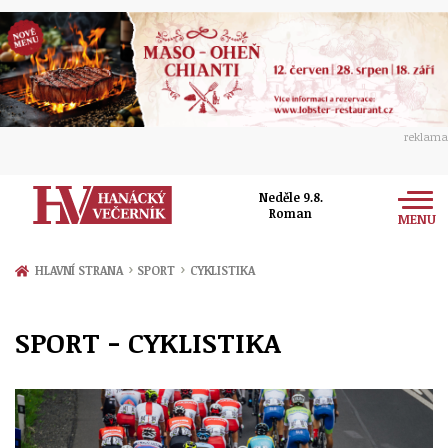
reklama
Neděle 9.8.
Roman
MENU
Zprávy
›
›
HLAVNÍ STRANA
SPORT
CYKLISTIKA
Rozhovory
Olomouc
SPORT - CYKLISTIKA
Kultura
Politika
Prostějov
Společnost
Hudba
Ekonomika
Přerov
Sport
Ženy