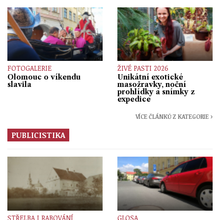
FOTOGALERIE
ŽIVÉ PASTI 2026
Olomouc o víkendu
Unikátní exotické
slavila
masožravky, noční
prohlídky a snímky z
expedice
VÍCE ČLÁNKŮ Z KATEGORIE ›
PUBLICISTIKA
STŘELBA I RABOVÁNÍ
GLOSA