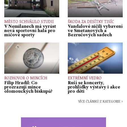
MĚSTO SCHVÁLILO STUDII
ŠKODA ZA DESÍTKY TISÍC
V Nemilanech má vyrůst
Vandalové ničili vybavení
nová sportovní hala pro
ve Smetanových a
míčové sporty
Bezručových sadech
ROZHOVOR O MINCÍCH
EXTRÉMNÍ VEDRO
Filip Hradil: Co
Ruší se koncerty,
prozrazují mince
prohlídky výstavy i akce
olomouckých biskupů?
pro děti
VÍCE ČLÁNKŮ Z KATEGORIE ›