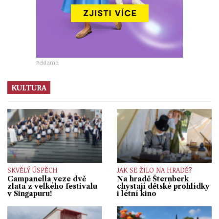
Reklama
KULTURA
SKVĚLÝ ÚSPĚCH
JAK SE ŽILO NA HRADĚ?
Campanella veze dvě
Na hradě Šternberk
zlata z velkého festivalu
chystají dětské prohlídky
v Singapuru!
i letní kino