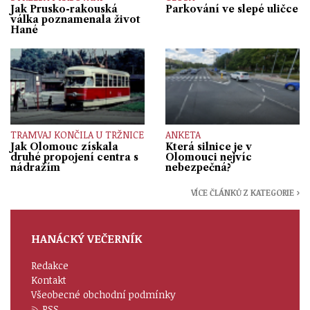
Jak Prusko-rakouská
Parkování ve slepé uličce
válka poznamenala život
Hané
TRAMVAJ KONČILA U TRŽNICE
ANKETA
Jak Olomouc získala
Která silnice je v
druhé propojení centra s
Olomouci nejvíc
nádražím
nebezpečná?
VÍCE ČLÁNKŮ Z KATEGORIE ›
HANÁCKÝ VEČERNÍK
Redakce
Kontakt
Všeobecné obchodní podmínky
RSS