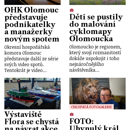
OHK Olomouc
Děti se pustily
představuje
do malování
podnikatelky
cyklomapy
a manažerky
Olomoucka
novým spotem
Olomoucko je regionem,
Okresní hospodářská
který svojí rozmanitostí
komora Olomouc
dokáže uspokojit i toho
představuje další ze série
nejnáročnějšího
svých video spotů.
návštěvníka…
Tentokrát je video…
CHLUPATÁ FOTOGALERIE
Výstaviště
FOTO:
Flora se chystá
Uhynulý král
na návrat akce