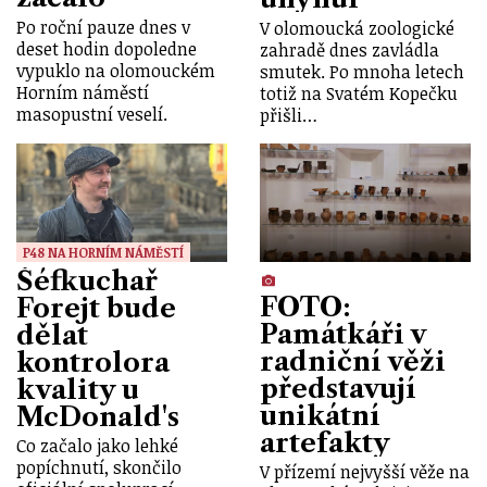
Po roční pauze dnes v
V olomoucká zoologické
deset hodin dopoledne
zahradě dnes zavládla
vypuklo na olomouckém
smutek. Po mnoha letech
Horním náměstí
totiž na Svatém Kopečku
masopustní veselí.
přišli…
P48 NA HORNÍM NÁMĚSTÍ
Šéfkuchař
FOTO:
Forejt bude
Památkáři v
dělat
radniční věži
kontrolora
představují
kvality u
unikátní
McDonald's
artefakty
Co začalo jako lehké
popíchnutí, skončilo
V přízemí nejvyšší věže na