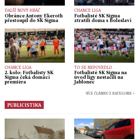
DALŠÍ NOVÝ HRÁČ
CHANCE LIGA
Obránce Antony Ekeroth
Fotbalisté SK Sigma
přestoupil do SK Sigma
ztratili doma s Boleslaví
CHANCE LIGA
TO SE NEPOVEDLO
2. kolo: Fotbalisty SK
Fotbalisté SK Sigma na
Sigma čeká domácí
úvod ligy nestačili na
premiéra
Jablonec
VÍCE ČLÁNKŮ Z KATEGORIE ›
PUBLICISTIKA