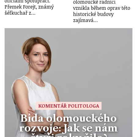
oficiální spoluprací.
olomoucké radnici
Přemek Forejt, známý
vznikla během oprav této
šéfkuchař z…
historické budovy
zajímavá…
KOMENTÁŘ POLITOLOGA
Bída olomouckého
rozvoje: Jak se nám