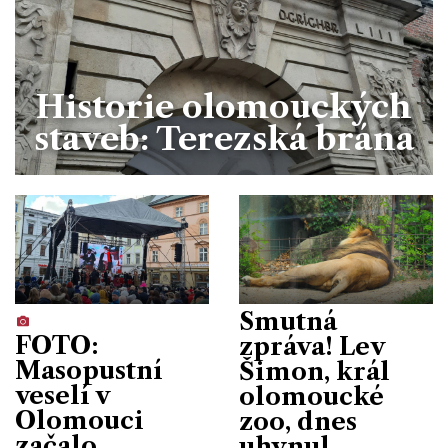
Historie olomouckých
staveb: Terezská brána
Smutná
FOTO:
zpráva! Lev
Masopustní
Šimon, král
veselí v
olomoucké
Olomouci
zoo, dnes
začalo
uhynul