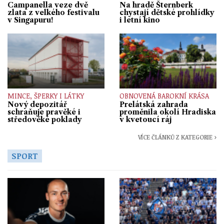
Campanella veze dvě
Na hradě Šternberk
zlata z velkého festivalu
chystají dětské prohlídky
v Singapuru!
i letní kino
MINCE, ŠPERKY I LÁTKY
OBNOVENÁ BAROKNÍ KRÁSA
Nový depozitář
Prelátská zahrada
schraňuje pravěké i
proměnila okolí Hradiska
středověké poklady
v kvetoucí ráj
VÍCE ČLÁNKŮ Z KATEGORIE ›
SPORT