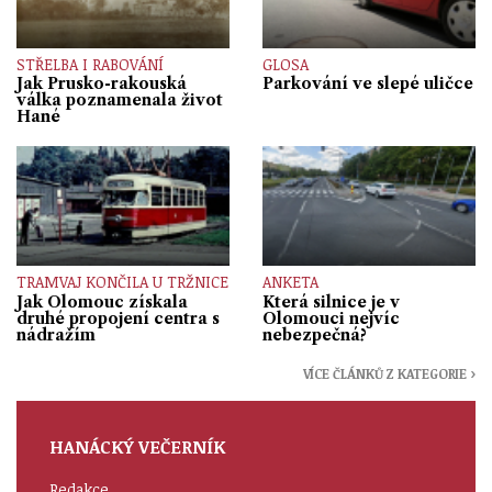
STŘELBA I RABOVÁNÍ
GLOSA
Jak Prusko-rakouská
Parkování ve slepé uličce
válka poznamenala život
Hané
TRAMVAJ KONČILA U TRŽNICE
ANKETA
Jak Olomouc získala
Která silnice je v
druhé propojení centra s
Olomouci nejvíc
nádražím
nebezpečná?
VÍCE ČLÁNKŮ Z KATEGORIE ›
HANÁCKÝ VEČERNÍK
Redakce