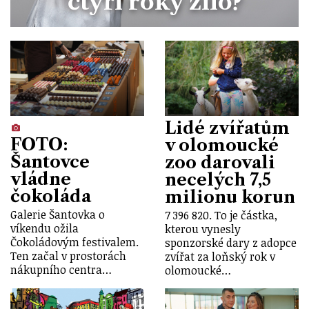
čtyři roky žilo?
Lidé zvířatům
FOTO:
v olomoucké
Šantovce
zoo darovali
vládne
necelých 7,5
čokoláda
milionu korun
Galerie Šantovka o
7 396 820. To je částka,
víkendu ožila
kterou vynesly
Čokoládovým festivalem.
sponzorské dary z adopce
Ten začal v prostorách
zvířat za loňský rok v
nákupního centra…
olomoucké…