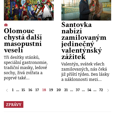
Šantovka
Olomouc
nabízí
chystá další
zamilovaným
masopustní
jedinečný
veselí
valentýnský
zážitek
Tři desítky stánků,
speciální gastronomie,
Valentýn, svátek všech
tradiční masky, ledové
zamilovaných, nás čeká
sochy, živá zvířata a
již příští týden. Den lásky
poprvé také…
a náklonnosti mezi…
1
...
15
16
17
18
19
20
21
...
37
...
54
...
72
ZPRÁVY