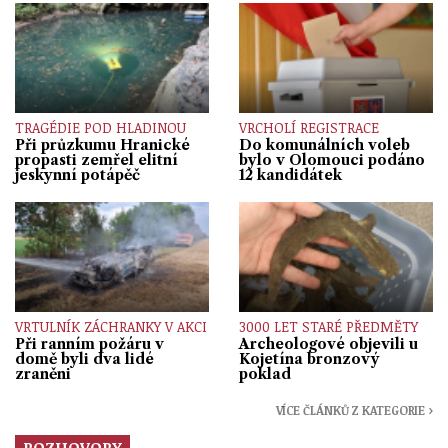
TRAGÉDIE POD HLADINOU
VRCHOLÍ REGISTRACE
Při průzkumu Hranické
Do komunálních voleb
propasti zemřel elitní
bylo v Olomouci podáno
jeskynní potápěč
12 kandidátek
VRTULNÍK ZÁCHRANKY V AKCI
3000 LET STARÉ PŘEDMĚTY
Při ranním požáru v
Archeologové objevili u
domě byli dva lidé
Kojetína bronzový
zraněni
poklad
VÍCE ČLÁNKŮ Z KATEGORIE ›
ROZHOVORY