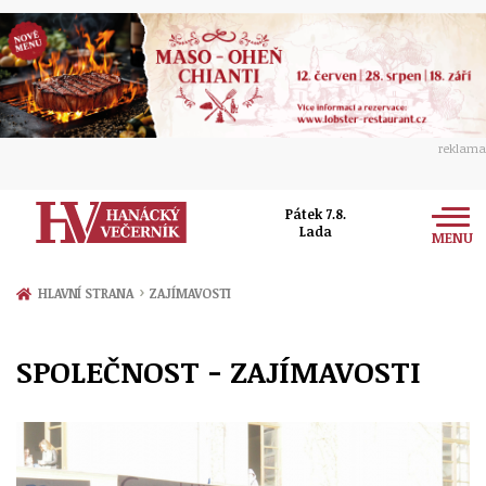
reklama
Pátek 7.8.
Lada
MENU
Zprávy
›
HLAVNÍ STRANA
ZAJÍMAVOSTI
Rozhovory
Olomouc
SPOLEČNOST - ZAJÍMAVOSTI
Kultura
Politika
Prostějov
Společnost
Hudba
Ekonomika
Přerov
Sport
Ženy