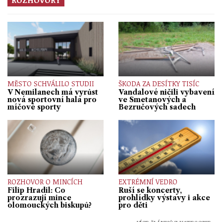
MĚSTO SCHVÁLILO STUDII
ŠKODA ZA DESÍTKY TISÍC
V Nemilanech má vyrůst
Vandalové ničili vybavení
nová sportovní hala pro
ve Smetanových a
míčové sporty
Bezručových sadech
ROZHOVOR O MINCÍCH
EXTRÉMNÍ VEDRO
Filip Hradil: Co
Ruší se koncerty,
prozrazují mince
prohlídky výstavy i akce
olomouckých biskupů?
pro děti